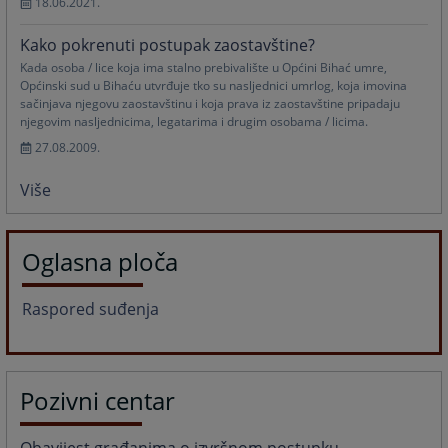
18.06.2021.
Kako pokrenuti postupak zaostavštine?
Kada osoba / lice koja ima stalno prebivalište u Općini Bihać umre,
Općinski sud u Bihaću utvrđuje tko su nasljednici umrlog, koja imovina
sačinjava njegovu zaostavštinu i koja prava iz zaostavštine pripadaju
njegovim nasljednicima, legatarima i drugim osobama / licima.
27.08.2009.
Više
Oglasna ploča
Raspored suđenja
Pozivni centar