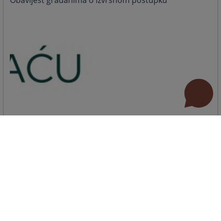
Obavijest građanima o izvršnom postupku