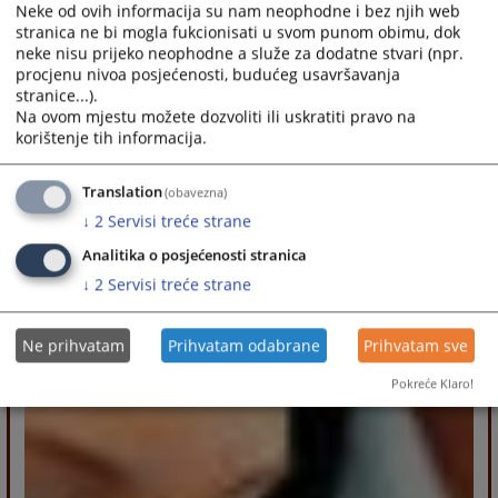
Neke od ovih informacija su nam neophodne i bez njih web
stranica ne bi mogla fukcionisati u svom punom obimu, dok
neke nisu prijeko neophodne a služe za dodatne stvari (npr.
procjenu nivoa posjećenosti, budućeg usavršavanja
stranice...).
Na ovom mjestu možete dozvoliti ili uskratiti pravo na
korištenje tih informacija.
Translation
(obavezna)
↓
2
Servisi treće strane
Analitika o posjećenosti stranica
↓
2
Servisi treće strane
Ne prihvatam
Prihvatam odabrane
Prihvatam sve
Pokreće Klaro!