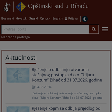
Opštinski sud u Bihaću
Bosanski
Hrvatski
Srpski
Српски
English
Prijava
Napredna pretraga
Aktuelnosti
Rješenje o odbijanju otvaranja
stečajnog postupka d.o.o. ”Uljara
Konzum” Bihać od 31.07.2026. godine
04.08.2026.
Rješenje o odbijanju otvaranja stečajnog postupka
d.o.o. ”Uljara Konzum” Bihać od 31.07.2026. godine.
Rješenje kojim se odbija prijedlog od