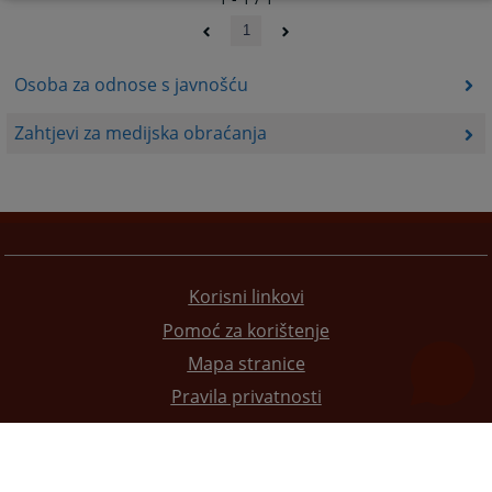
1
Osoba za odnose s javnošću
Zahtjevi za medijska obraćanja
Korisni linkovi
Pomoć za korištenje
Mapa stranice
Pravila privatnosti