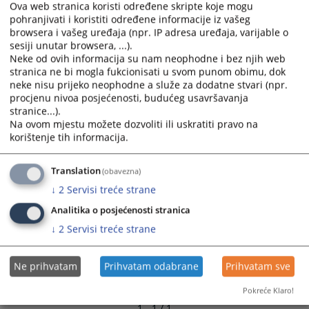
Ova web stranica koristi određene skripte koje mogu
and
and
pohranjivati i koristiti određene informacije iz vašeg
select
select
browsera i vašeg uređaja (npr. IP adresa uređaja, varijable o
a
a
sesiji unutar browsera, ...).
date.
date.
Neke od ovih informacija su nam neophodne i bez njih web
Press
Press
stranica ne bi mogla fukcionisati u svom punom obimu, dok
neke nisu prijeko neophodne a služe za dodatne stvari (npr.
the
the
procjenu nivoa posjećenosti, budućeg usavršavanja
question
question
stranice...).
mark
mark
Na ovom mjestu možete dozvoliti ili uskratiti pravo na
key
key
korištenje tih informacija.
to
to
get
get
Translation
(obavezna)
the
the
↓
2
Servisi treće strane
keyboard
keyboard
shortcuts
shortcuts
Analitika o posjećenosti stranica
for
for
↓
2
Servisi treće strane
changing
changing
dates.
dates.
Ne prihvatam
Prihvatam odabrane
Prihvatam sve
Pokreće Klaro!
1 - 1 / 1