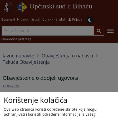
Općinski sud u Bihaću
Bosanski
Hrvatski
Srpski
Српски
English
Prijava
Napredna pretraga
Javne nabavke
Obavještenja o nabavci
Tekuća Obaviještenja
Obavještenje o dodjeli ugovora
13.05.2025.
Obavještenje o dodjeli ugovora
Korištenje kolačića
Prikazana vijest je na
:
Bosanski jezik
Ova web stranica koristi određene skripte koje mogu
pohranjivati i koristiti određene informacije iz vašeg
Prateći dokumenti