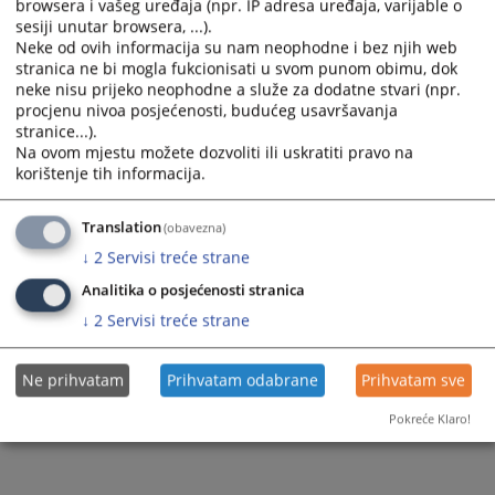
browsera i vašeg uređaja (npr. IP adresa uređaja, varijable o
sesiji unutar browsera, ...).
655-7-1-3-5-8_25
Neke od ovih informacija su nam neophodne i bez njih web
stranica ne bi mogla fukcionisati u svom punom obimu, dok
neke nisu prijeko neophodne a služe za dodatne stvari (npr.
procjenu nivoa posjećenosti, budućeg usavršavanja
313
PREGLEDA
stranice...).
Na ovom mjestu možete dozvoliti ili uskratiti pravo na
korištenje tih informacija.
Translation
(obavezna)
↓
2
Servisi treće strane
Analitika o posjećenosti stranica
↓
2
Servisi treće strane
Ne prihvatam
Prihvatam odabrane
Prihvatam sve
Pokreće Klaro!