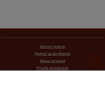
Korisni linkovi
Pomoć za korištenje
Mapa stranice
Pravila privatnosti
Redizajn web stranice je finansirala Evropska unija. Za njen sadržaj isključivo je odgovorno
Visoko sudsko i tužilačko vijeće BiH i ona ne odražava nužno stavove Evropske unije.