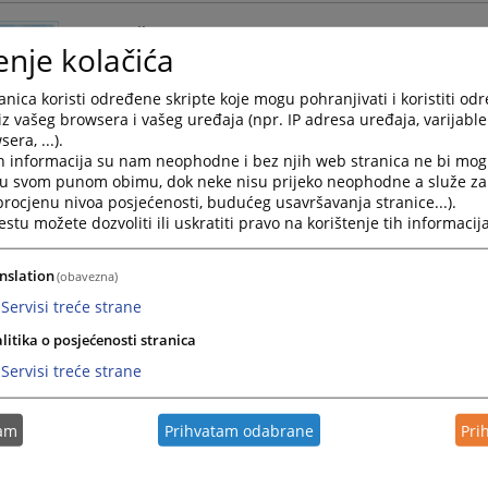
Apostile
enje kolačića
Odgovori na često postavljena pitanja u vezi Apostila
nica koristi određene skripte koje mogu pohranjivati i koristiti od
26.03.2024.
iz vašeg browsera i vašeg uređaja (npr. IP adresa uređaja, varijable 
era, ...).
***Kako izvršiti upis društva u sudskom registru?
h informacija su nam neophodne i bez njih web stranica ne bi mog
i u svom punom obimu, dok neke nisu prijeko neophodne a služe z
Kako izvršiti upis društva u sudskom registru?
 procjenu nivoa posjećenosti, budućeg usavršavanja stranice...).
tu možete dozvoliti ili uskratiti pravo na korištenje tih informacija
15.05.2023.
nslation
(obavezna)
Kako podnijeti zahtjev za izdavanje pristupnog koda
Servisi treće strane
Ovdje možete pročitati detaljne upute za podnošenje 
litika o posjećenosti stranica
kao i upustvo za lično preuzimanje
Servisi treće strane
18.06.2021.
tam
Prihvatam odabrane
Pri
Kako pohraniti testament?
Saznajte koje je radnje potrebno obaviti kako bi pohr