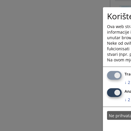
Korišt
Ova web stra
informacije 
unutar brows
Neke od ovi
fukcionisat
stvari (npr.
Na ovom mjes
Tra
↓
2
Ana
↓
2
Ne prihva