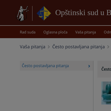
Opštinski sud u 
Rad suda
Oglasna ploča
Vaša pitanja
Odn
Vaša pitanja
Često postavljana pitanja
Često postavljana pitanja
Često