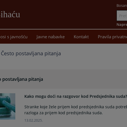
Bosan
Bihaću
Idi
na
Napre
sadržaj
osi s javnošću
Javne nabavke
Kontakt
Pravila privatn
Često postavljana pitanja
 postavljana pitanja
Kako mogu doći na razgovor kod Predsjednika suda?
Stranke koje žele prijem kod predsjednika suda potr
razloga za prijem kod predsjednika suda.
13.02.2025.