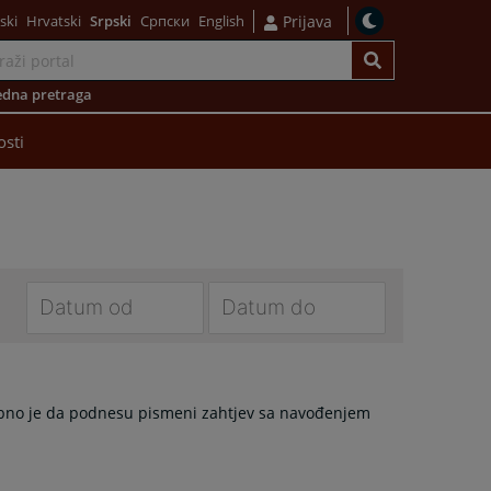
ski
Hrvatski
Srpski
Српски
English
Prijava
dna pretraga
osti
Navigate
Navigate
forward
forward
to
to
ebno je da podnesu pismeni zahtjev sa navođenjem
interact
interact
with
with
the
the
calendar
calendar