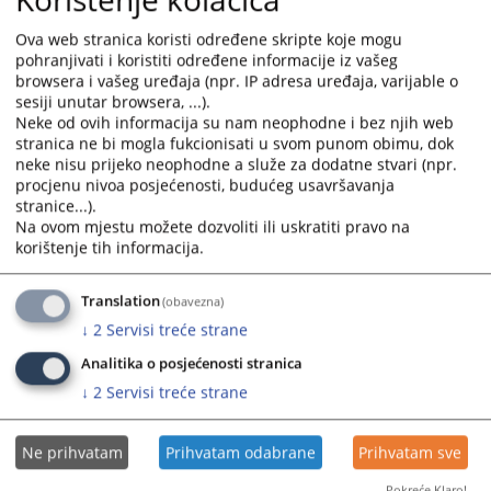
and
and
Odluka o poništenju postupka od 31.07.2024
Ova web stranica koristi određene skripte koje mogu
select
select
pohranjivati i koristiti određene informacije iz vašeg
31.07.2024.
a
a
browsera i vašeg uređaja (npr. IP adresa uređaja, varijable o
date.
date.
sesiji unutar browsera, ...).
Odluka po žalbi i izboru najpovoljnijeg ponuđača od
Press
Press
Neke od ovih informacija su nam neophodne i bez njih web
30.07.2024
the
the
stranica ne bi mogla fukcionisati u svom punom obimu, dok
31.07.2024.
question
question
neke nisu prijeko neophodne a služe za dodatne stvari (npr.
procjenu nivoa posjećenosti, budućeg usavršavanja
mark
mark
stranice...).
Odluke suda u postupku nabavke broj 017-0-Su-24-000542
key
key
Na ovom mjestu možete dozvoliti ili uskratiti pravo na
24.07.2024.
to
to
korištenje tih informacija.
get
get
Odluka o izboru najpovoljnijeg ponuđača 017-0-Su-24-
the
the
000470/5 od 06.05.2024
Translation
(obavezna)
keyboard
keyboard
07.05.2024.
↓
2
Servisi treće strane
shortcuts
shortcuts
for
for
Analitika o posjećenosti stranica
changing
changing
↓
2
Servisi treće strane
dates.
dates.
Ne prihvatam
Prihvatam odabrane
Prihvatam sve
Pokreće Klaro!