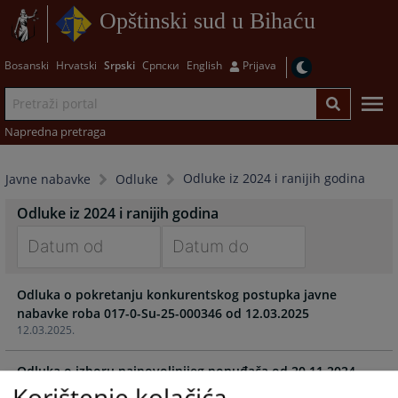
Opštinski sud u Bihaću
Bosanski
Hrvatski
Srpski
Српски
English
Prijava
Napredna pretraga
Odluke iz 2024 i ranijih godina
Javne nabavke
Odluke
Odluke iz 2024 i ranijih godina
Navigate
Navigate
Odluka o pokretanju konkurentskog postupka javne
forward
forward
nabavke roba 017-0-Su-25-000346 od 12.03.2025
to
to
12.03.2025.
interact
interact
with
with
Odluka o izboru najpovoljnijeg ponuđača od 20.11.2024
the
the
Korištenje kolačića
21.11.2024.
calendar
calendar