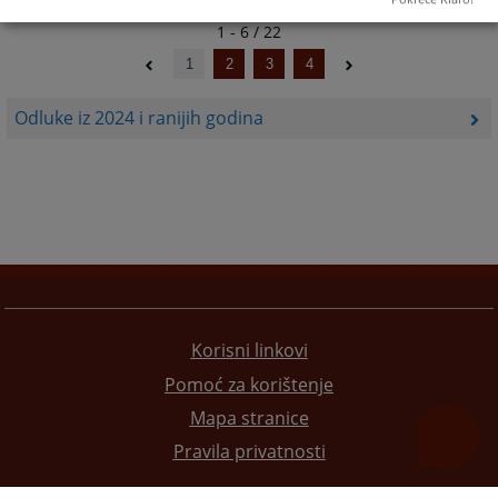
1 - 6 / 22
1
2
3
4
Odluke iz 2024 i ranijih godina
Korisni linkovi
Pomoć za korištenje
Mapa stranice
Pravila privatnosti