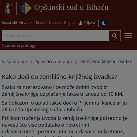
Opštinski sud u Bihaću
Bosanski
Hrvatski
Srpski
Српски
English
Prijava
Napredna pretraga
Zemljišno-knjižni izvadak
Vaša pitanja
Specifična pitanja
Kako doći do zemljišno-knjižnog izvadka?
Svako zainteresovano lice može dobiti izvod iz
Zemljišne knjige uz plaćanje takse u iznosu od 10 KM.
Sa dokazom o uplati takse doći u Prijemnu kancelariju
ZK Ureda Općinskog suda u Bihaću.
Prilikom traženja izvoda iz zemljišne knjige potrebno je
navesti što više podataka o nekretnini
i vlasniku (ime i prezime, ime oca vlasnika nekretnine,