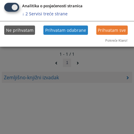
Analitika o posjećenosti stranica
↓
2
Servisi treće strane
Ne prihvatam
Prihvatam odabrane
Prihvatam sve
Pokreće Klaro!
1 - 1 / 1
1
Zemljišno-knjižni izvadak