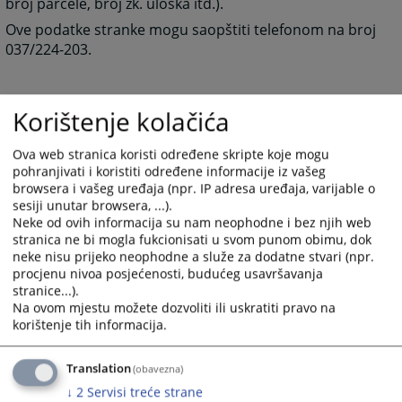
broj parcele, broj zk. uloška itd.).
Ove podatke stranke mogu saopštiti telefonom na broj
037/224-203.
4016
PREGLEDA
Korištenje kolačića
Ova web stranica koristi određene skripte koje mogu
pohranjivati i koristiti određene informacije iz vašeg
browsera i vašeg uređaja (npr. IP adresa uređaja, varijable o
sesiji unutar browsera, ...).
Neke od ovih informacija su nam neophodne i bez njih web
stranica ne bi mogla fukcionisati u svom punom obimu, dok
neke nisu prijeko neophodne a služe za dodatne stvari (npr.
procjenu nivoa posjećenosti, budućeg usavršavanja
stranice...).
Na ovom mjestu možete dozvoliti ili uskratiti pravo na
korištenje tih informacija.
Translation
(obavezna)
↓
2
Servisi treće strane