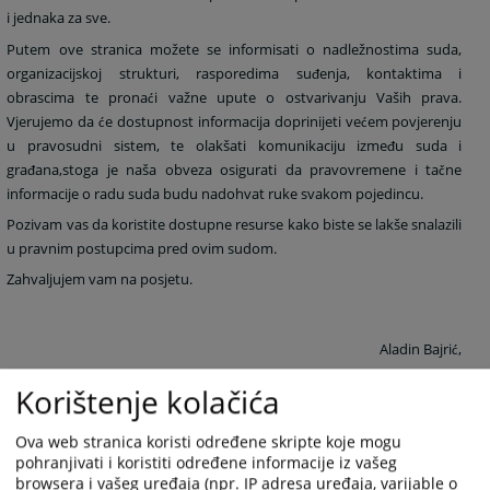
i jednaka za sve.
Putem ove stranica možete se informisati o nadležnostima suda,
organizacijskoj strukturi, rasporedima su
enja, kontaktima i
đ
obrascima te prona
i važne upute o ostvarivanju Vaših prava.
ć
Vjerujemo da
e dostupnost informacija doprinijeti ve
em povjerenju
ć
ć
u pravosudni sistem, te olakšati komunikaciju izme
u suda i
đ
gra
ana,stoga je naša obveza osigurati da pravovremene i ta
ne
đ
č
informacije o radu suda budu nadohvat ruke svakom pojedincu.
Pozivam vas da koristite dostupne resurse kako biste se lakše snalazili
u pravnim postupcima pred ovim sudom.
Zahvaljujem vam na posjetu.
Aladin Bajri
,
ć
predsjednik Op
inskog suda u Biha
u
ć
ć
Korištenje kolačića
6459
PREGLEDA
Ova web stranica koristi određene skripte koje mogu
pohranjivati i koristiti određene informacije iz vašeg
browsera i vašeg uređaja (npr. IP adresa uređaja, varijable o