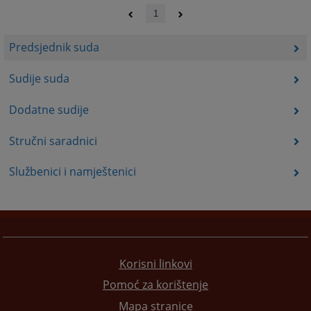
1
Predsjednik suda
Sudije suda
Dodatne sudije
Stručni saradnici
Službenici i namještenici
Korisni linkovi
Pomoć za korištenje
Mapa stranice