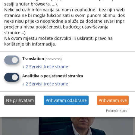
sesiji unutar browsera, ...).
Neke od ovih informacija su nam neophodne i bez njih web
stranica ne bi mogla fukcionisati u svom punom obimu, dok
neke nisu prijeko neophodne a služe za dodatne stvari (npr.
procjenu nivoa posjećenosti, budućeg usavršavanja
stranice...).
Na ovom mjestu možete dozvoliti ili uskratiti pravo na
korištenje tih informacija.
Translation
(obavezna)
↓
2
Servisi treće strane
Analitika o posjećenosti stranica
↓
2
Servisi treće strane
Ne prihvatam
Prihvatam odabrane
Prihvatam sve
Pokreće Klaro!