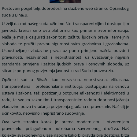
Poštovani posjetitelji, dobrodošli na službenu web stranicu Op
inskog
ć
suda u Biha
u.
ć
U želji da rad našeg suda u
inimo što transparentnijim i dostupnijim
č
javnosti, kreirali smo ovu platformu kao primarni izvor informacija.
Naša je misija osigurati zakonitost, zaštitu ljudskih prava i temeljnih
sloboda te pružiti pravnu sigurnost svim gra
anima i gra
ankama.
đ
đ
Uspostavljanje vladavine prava uz punu primjenu na
ela pravde i
č
pravi
nosti, nezavisnosti i nepristrasnosti uz uvažavanje najviših
č
standarda primjene i zaštite ljudskih prava i osnovnih sloboda, uz
sticanje potpunog povjerenja javnosti u rad Suda i pravosu
a.
đ
Op
inski sud u Biha
u kao nezavisna, nepristrasna, efikasana,
ć
ć
transparentana i profesionalana institucija, postupaju
i na osnovu
ć
ustava i zakona, teži postizanju potpune efikasnosti i efektivnosti u
radu, te svojim zakonitim i transparentnim radom doprinosi ja
anju
č
vladavine prava i vra
anja povjerenja gra
ana u pravosu
e. Naš cilj je
ć
đ
đ
u
inkovito, neovisno i nepristrano sudovanje.
č
Ova web stranica korak je prema modernijem i otvorenijem
pravosu
u, prilago
enom potrebama savremenog društva. Naš
đ
đ
kolektiv svakodnevno ulaže napore kako bi pravda bila dostižna, brza