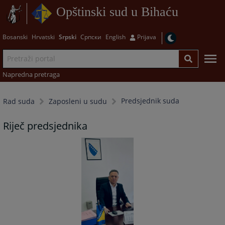
Opštinski sud u Bihaću
Bosanski
Hrvatski
Srpski
Српски
English
Prijava
Napredna pretraga
Predsjednik suda
Rad suda
Zaposleni u sudu
Riječ predsjednika