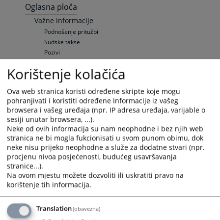
Oglasna ploča
Važne informacije
Podnošenje pritužbi
Sudske takse
Pozivi
Sudski vještaci i tumači
Korištenje kolačića
Objava rješenja o osnivanju, brisanju i izmjenama
podataka preduzeća
Ova web stranica koristi određene skripte koje mogu
Pravna pomoć
pohranjivati i koristiti određene informacije iz vašeg
Raspored suđenja
browsera i vašeg uređaja (npr. IP adresa uređaja, varijable o
Raspored suđenja
sesiji unutar browsera, ...).
Elektronska oglasna tabla
Neke od ovih informacija su nam neophodne i bez njih web
Upražnjene pozicije
stranica ne bi mogla fukcionisati u svom punom obimu, dok
neke nisu prijeko neophodne a služe za dodatne stvari (npr.
Opšte informacije
procjenu nivoa posjećenosti, budućeg usavršavanja
Objavljene pozicije
stranice...).
Vaša pitanja
Na ovom mjestu možete dozvoliti ili uskratiti pravo na
Često postavljana pitanja
korištenje tih informacija.
Često postavljana pitanja
Specifična pitanja
Translation
(obavezna)
Zemljišno-knjižni izvadak