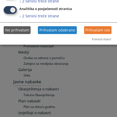
↓
2
Servisi treće strane
Odnosi s javnošću
Analitika o posjećenosti stranica
Vijesti
↓
2
Servisi treće strane
Aktuelnosti
Saopštenja za javnost
Sudske Odluke
Ne prihvatam
Prihvatam odabrane
Prihvatam sve
Publikacije
Pokreće Klaro!
Zakon o slobodi pristupa informacijama
Promotivni materijali
Mediji
Osoba za odnose s javnošću
Zahtjevi za medijska obraćanja
Galerija
Slike
Javne nabavke
Obavještenja o nabavci
Tekuća Obaviještenja
Plan nabavki
Plan za tekuću godinu
Izvještaji o nabavci