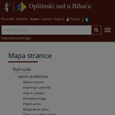
Opštinski sud u Bihaću
Bosanski
Hrvatski
Srpski
Српски
English
Prijava
Napredna pretraga
Mapa stranice
Rad suda
Upute građanima
Radno vrijeme
Uvjerenja i potvrde
Ovjere i prepisi
Zemljišne knjige
Prijem pošte
Razgledanje spisa
Žalbe na sudske odluke