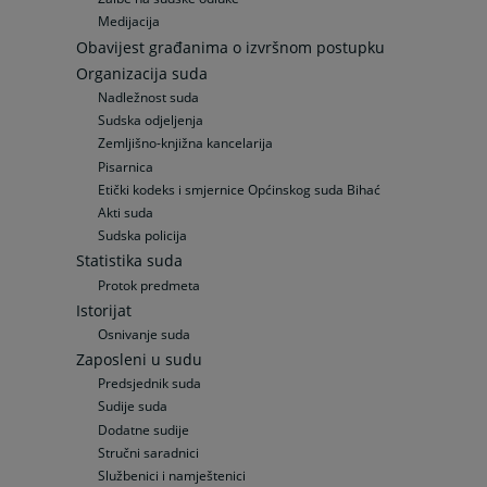
Medijacija
Obavijest građanima o izvršnom postupku
Organizacija suda
Nadležnost suda
Sudska odjeljenja
Zemljišno-knjižna kancelarija
Pisarnica
Etički kodeks i smjernice Općinskog suda Bihać
Akti suda
Sudska policija
Statistika suda
Protok predmeta
Istorijat
Osnivanje suda
Zaposleni u sudu
Predsjednik suda
Sudije suda
Dodatne sudije
Stručni saradnici
Službenici i namještenici