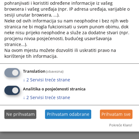
Prikazana vijest je na
:
Bosanski jezik
pohranjivati i koristiti određene informacije iz vašeg
browsera i vašeg uređaja (npr. IP adresa uređaja, varijable o
Prateći dokumenti
sesiji unutar browsera, ...).
Neke od ovih informacija su nam neophodne i bez njih web
Odluka
stranica ne bi mogla fukcionisati u svom punom obimu, dok
neke nisu prijeko neophodne a služe za dodatne stvari (npr.
procjenu nivoa posjećenosti, budućeg usavršavanja
stranice...).
348
PREGLEDA
Na ovom mjestu možete dozvoliti ili uskratiti pravo na
korištenje tih informacija.
Translation
(obavezna)
↓
2
Servisi treće strane
Analitika o posjećenosti stranica
↓
2
Servisi treće strane
Ne prihvatam
Prihvatam odabrane
Prihvatam sve
Pokreće Klaro!