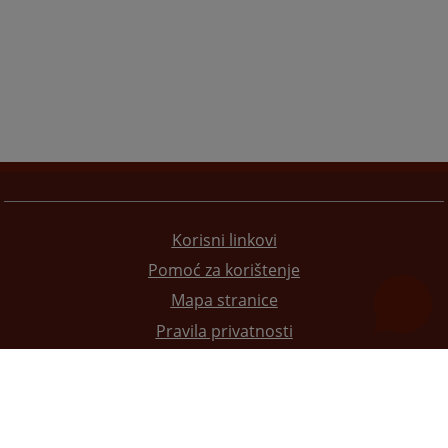
Korisni linkovi
Pomoć za korištenje
Mapa stranice
Pravila privatnosti
Redizajn web stranice je finansirala Evropska unija. Za njen sadržaj isključivo je odgovorno