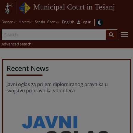
Municipal Court in Tešanj
Bosanski
Hrvatski
Srpski
Српски
English
Log in
Advanced search
Recent News
Javni oglas za prijem diplomiranog pravnika u
svojstvu pripravnika-volontera