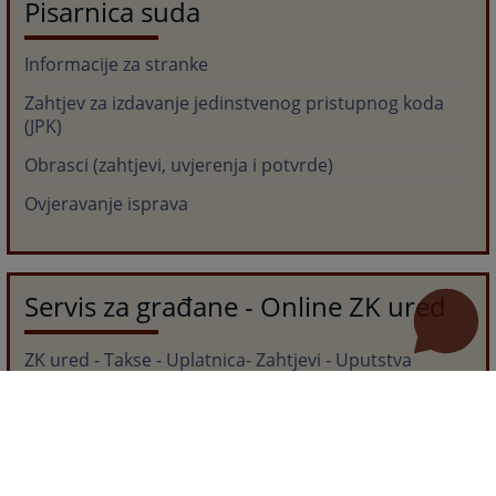
Pisarnica suda
Informacije za stranke
Zahtjev za izdavanje jedinstvenog pristupnog koda
(JPK)
Obrasci (zahtjevi, uvjerenja i potvrde)
Ovjeravanje isprava
Servis za građane - Online ZK ured
ZK ured - Takse - Uplatnica- Zahtjevi - Uputstva
Aplikacija za pregled ZK podataka
Geoportal - Pristup prostornim podacima /
katastarski podaci