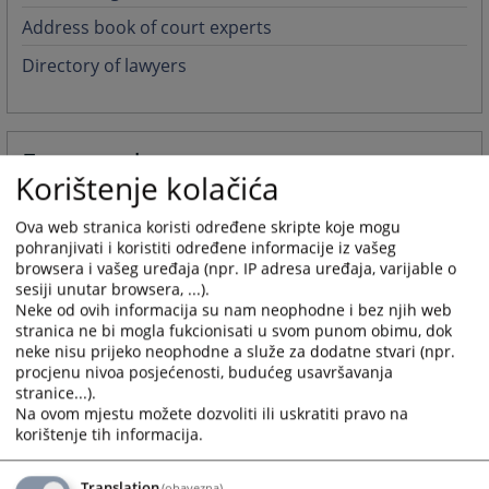
Address book of court experts
Directory of lawyers
Foreword
Korištenje kolačića
RIJEČ PREDSJEDNICE
Ova web stranica koristi određene skripte koje mogu
Riječ predsjednice
pohranjivati i koristiti određene informacije iz vašeg
browsera i vašeg uređaja (npr. IP adresa uređaja, varijable o
15.10.2010.
sesiji unutar browsera, ...).
Neke od ovih informacija su nam neophodne i bez njih web
stranica ne bi mogla fukcionisati u svom punom obimu, dok
More
neke nisu prijeko neophodne a služe za dodatne stvari (npr.
procjenu nivoa posjećenosti, budućeg usavršavanja
stranice...).
Kontakt / Kako doći do nas
Na ovom mjestu možete dozvoliti ili uskratiti pravo na
korištenje tih informacija.
Kontakt / Kako doći do nas
Translation
(obavezna)