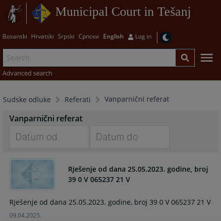
Municipal Court in Tešanj
Bosanski
Hrvatski
Srpski
Српски
English
Log in
Advanced search
Vanparnični referat
Sudske odluke
Referati
Vanparnični referat
Navigate
Navigate
forward
forward
Rješenje od dana 25.05.2023. godine, broj
to
to
39 0 V 065237 21 V
interact
interact
with
with
Rješenje od dana 25.05.2023. godine, broj 39 0 V 065237 21 V
the
the
09.04.2025.
calendar
calendar