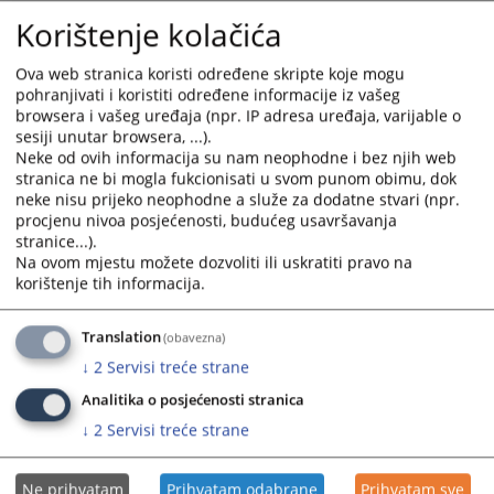
and
and
Korištenje kolačića
select
select
a
a
Ova web stranica koristi određene skripte koje mogu
date.
date.
pohranjivati i koristiti određene informacije iz vašeg
Press
Press
browsera i vašeg uređaja (npr. IP adresa uređaja, varijable o
sesiji unutar browsera, ...).
the
the
Neke od ovih informacija su nam neophodne i bez njih web
question
question
stranica ne bi mogla fukcionisati u svom punom obimu, dok
mark
mark
neke nisu prijeko neophodne a služe za dodatne stvari (npr.
key
key
procjenu nivoa posjećenosti, budućeg usavršavanja
to
to
stranice...).
get
get
Na ovom mjestu možete dozvoliti ili uskratiti pravo na
korištenje tih informacija.
the
the
keyboard
keyboard
shortcuts
shortcuts
Translation
(obavezna)
for
for
↓
2
Servisi treće strane
changing
changing
Analitika o posjećenosti stranica
dates.
dates.
↓
2
Servisi treće strane
Ne prihvatam
Prihvatam odabrane
Prihvatam sve