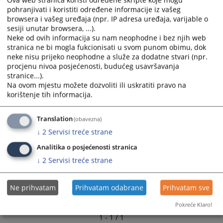
pohranjivati i koristiti određene informacije iz vašeg
browsera i vašeg uređaja (npr. IP adresa uređaja, varijable o
sesiji unutar browsera, ...).
Neke od ovih informacija su nam neophodne i bez njih web
stranica ne bi mogla fukcionisati u svom punom obimu, dok
neke nisu prijeko neophodne a služe za dodatne stvari (npr.
procjenu nivoa posjećenosti, budućeg usavršavanja
stranice...).
Na ovom mjestu možete dozvoliti ili uskratiti pravo na
korištenje tih informacija.
Translation
(obavezna)
↓
2
Servisi treće strane
Analitika o posjećenosti stranica
↓
2
Servisi treće strane
Ne prihvatam
Prihvatam odabrane
Prihvatam sve
Pokreće Klaro!
1 - 1 / 1