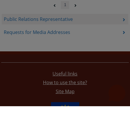
1
Public Relations Representative
Requests for Media Addresses
Useful links
How to use the site?
Site Map
The redesign of the website was funded by the European Union. It is solely responsible for its content
the High Judicial and Prosecutorial Council of BiH also does not necessarily reflect the views of the