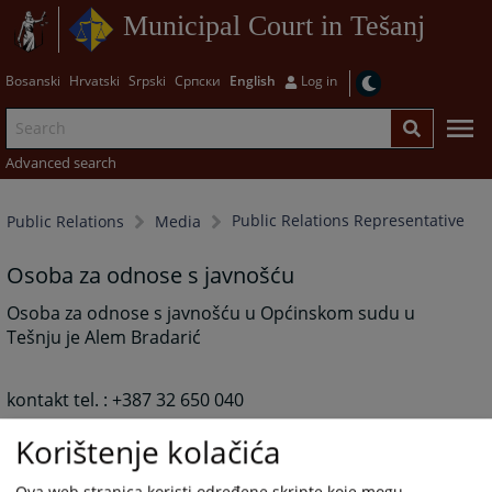
Municipal Court in Tešanj
Bosanski
Hrvatski
Srpski
Српски
English
Log in
Advanced search
Public Relations Representative
Public Relations
Media
Osoba za odnose s javnošću
Osoba za odnose s javnošću u Općinskom sudu u
Tešnju je Alem Bradarić
kontakt tel. : +387 32 650 040
email :
alem.bradaric@pravosudje.ba
Korištenje kolačića
2789
VIEWS
Ova web stranica koristi određene skripte koje mogu