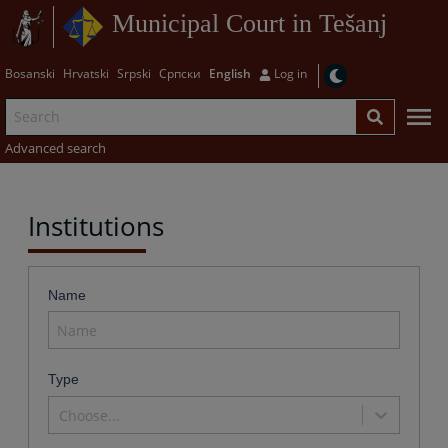
Municipal Court in Tešanj
Bosanski
Hrvatski
Srpski
Српски
English
Log in
Advanced search
Institutions
Name
Type
Choose...