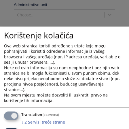
Administrative unit
Choose...
Korištenje kolačića
Name
Ova web stranica koristi određene skripte koje mogu
pohranjivati i koristiti određene informacije iz vašeg
Općinski sud u Tešnju
browsera i vašeg uređaja (npr. IP adresa uređaja, varijable o
Institution name :
Općinski sud u Tešnju
sesiji unutar browsera, ...).
Neke od ovih informacija su nam neophodne i bez njih web
Address:
Krndija bb, 74 260 Tešanj
stranica ne bi mogla fukcionisati u svom punom obimu, dok
Phone:
032 650 101
neke nisu prijeko neophodne a služe za dodatne stvari (npr.
Fax:
032 652 021
procjenu nivoa posjećenosti, budućeg usavršavanja
Adresa elektronske pošte:
opsud-tesanj@pravosudje.ba
stranice...).
Web stranica:
https://opsud-tesanj.pravosudje.ba
Na ovom mjestu možete dozvoliti ili uskratiti pravo na
korištenje tih informacija.
Working hours:
07:00-15:00
Predsjednik:
Irma Blambić
Potvrde koje se mogu dobiti u sudu:
Sve potvrde iz nadležnosti suda
Translation
(obavezna)
Public Relations Representative:
Alem Bradarić
↓
2
Servisi treće strane
Contact phone for public relations:
032 652 021