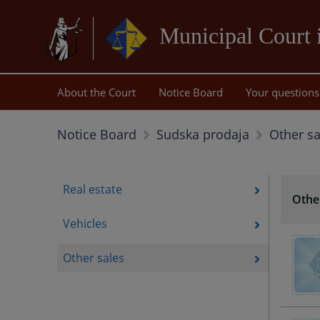
Municipal Court 
About the Court
Notice Board
Your questions
Other sa
Notice Board
Sudska prodaja
Real estate
Othe
Vehicles
Other sales