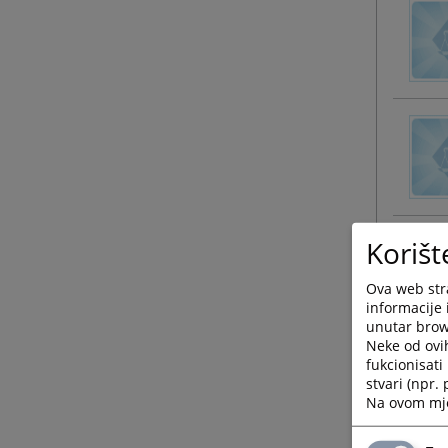
Korišt
Ova web stra
informacije 
unutar brows
Neke od ovi
fukcionisat
stvari (npr.
Na ovom mjes