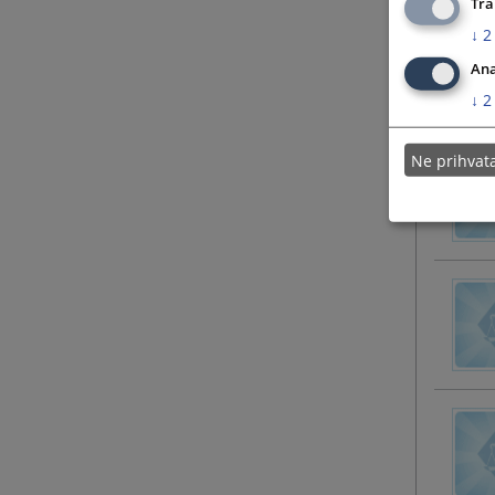
Tra
↓
2
Ana
↓
2
Ne prihva