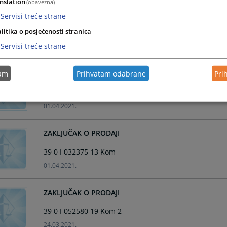
nslation
(obavezna)
ZAKLJUČAK O PRODAJI
Servisi treće strane
litika o posjećenosti stranica
39 0 I 053954 18 Kom
Servisi treće strane
02.04.2021.
tam
Prihvatam odabrane
Pri
ZAKLJUČAK O PRODAJI
39 0 I 059788 20 Kom
01.04.2021.
ZAKLJUČAK O PRODAJI
39 0 I 032375 13 Kom
01.04.2021.
ZAKLJUČAK O PRODAJI
39 0 I 052580 19 Kom 2
24.03.2021.