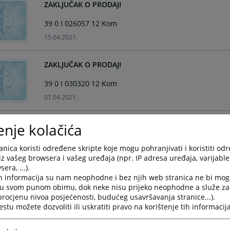
ZAKLJUČAK O PRODAJI
39 0 I 026057 12 Kom
15.04.2021.
ZAKLJUČAK O PRODAJI
39 0 I 030320 12 Kom
07.04.2021.
ZAKLJUČAK O PRODAJI
enje kolačića
39 0 I 052774 18 Kom
nica koristi određene skripte koje mogu pohranjivati i koristiti od
iz vašeg browsera i vašeg uređaja (npr. IP adresa uređaja, varijable 
06.04.2021.
era, ...).
h informacija su nam neophodne i bez njih web stranica ne bi mog
ZAKLJUČAK O PRODAJI
i u svom punom obimu, dok neke nisu prijeko neophodne a služe z
 procjenu nivoa posjećenosti, budućeg usavršavanja stranice...).
39 0 I 060577 20 Kom
tu možete dozvoliti ili uskratiti pravo na korištenje tih informacija
06.04.2021.