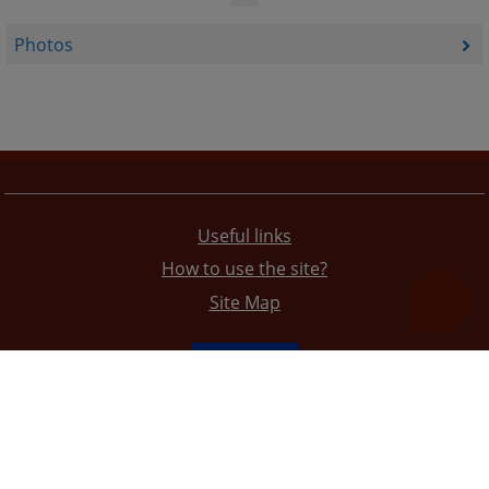
Photos
Useful links
How to use the site?
Site Map
The redesign of the website was funded by the European Union. It is solely responsible for its content
the High Judicial and Prosecutorial Council of BiH also does not necessarily reflect the views of the
European Union.