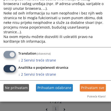
browsera i vašeg uređaja (npr. IP adresa uređaja, varijable o
select
select
sesiji unutar browsera, ...).
a
a
Neke od ovih informacija su nam neophodne i bez njih web
date.
date.
stranica ne bi mogla fukcionisati u svom punom obimu, dok
Press
Press
neke nisu prijeko neophodne a služe za dodatne stvari (npr.
the
the
procjenu nivoa posjećenosti, budućeg usavršavanja
question
question
stranice...).
Na ovom mjestu možete dozvoliti ili uskratiti pravo na
mark
mark
korištenje tih informacija.
key
key
to
to
get
get
Translation
(obavezna)
the
the
↓
2
Servisi treće strane
keyboard
keyboard
Analitika o posjećenosti stranica
shortcuts
shortcuts
↓
2
Servisi treće strane
for
for
changing
changing
dates.
dates.
Ne prihvatam
Prihvatam odabrane
Prihvatam sve
Pokreće Klaro!
1 - 2 / 2
1