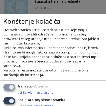
Statistika trajanja predmeta
calendar
calendar
12.03.2019.
and
and
select
select
Korištenje kolačića
a
a
Godišnja realizacija Plana
date.
date.
Ova web stranica koristi određene skripte koje mogu
Press
Press
12.03.2019.
pohranjivati i koristiti određene informacije iz vašeg
the
the
browsera i vašeg uređaja (npr. IP adresa uređaja, varijable o
question
question
sesiji unutar browsera, ...).
mark
mark
Izvještaj o radu suda
Neke od ovih informacija su nam neophodne i bez njih web
key
key
stranica ne bi mogla fukcionisati u svom punom obimu, dok
11.03.2019.
to
to
neke nisu prijeko neophodne a služe za dodatne stvari (npr.
procjenu nivoa posjećenosti, budućeg usavršavanja
get
get
stranice...).
the
the
Na ovom mjestu možete dozvoliti ili uskratiti pravo na
Analiza Izvještaja o poštivanju
keyboard
keyboard
korištenje tih informacija.
optimalnih rokova
shortcuts
shortcuts
for
for
Translation
(obavezna)
changing
changing
↓
2
Servisi treće strane
dates.
dates.
Izvještaj o radu suda za 2015. godinu
Analitika o posjećenosti stranica
29.01.2016.