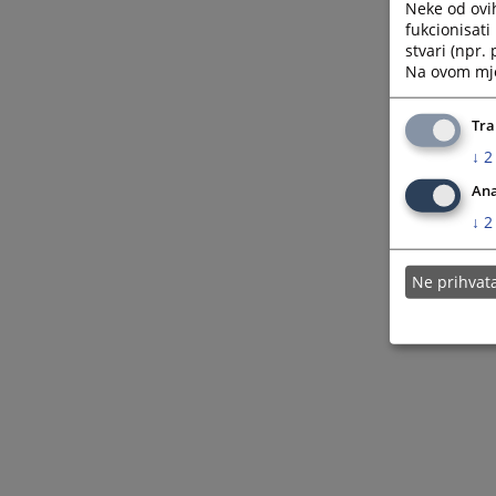
Neke od ovi
fukcionisat
stvari (npr.
Na ovom mjes
Tra
↓
2
Ana
↓
2
Ne prihva