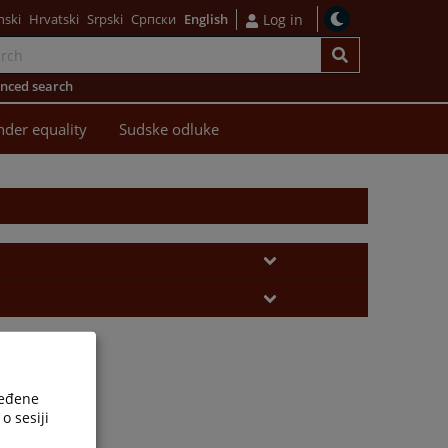
nski
Hrvatski
Srpski
Српски
English
Log in
nced search
der equality
Sudske odluke
ređene
o sesiji