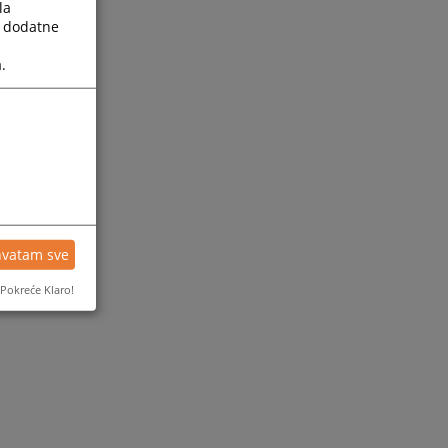
la
a dodatne
.
hvatam sve
Pokreće Klaro!