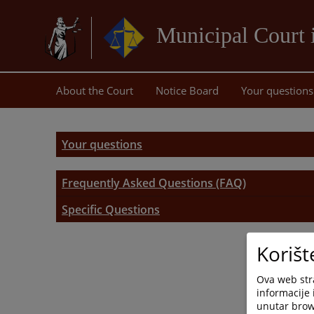
Municipal Court 
About the Court
Notice Board
Your questions
Your questions
Frequently Asked Questions (FAQ)
Frequently Asked Questions (FAQ)
Specific Questions
Zemljišno-knjižni ured
Korišt
Specific Questions
Ova web stra
informacije 
unutar brows