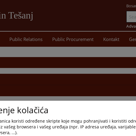
Bosa
in Tešanj
Go
to
Adva
main
Public Relations
Public Procurement
Kontakt
Gen
content
enje kolačića
nica koristi određene skripte koje mogu pohranjivati i koristiti od
iz vašeg browsera i vašeg uređaja (npr. IP adresa uređaja, varijable 
era, ...).