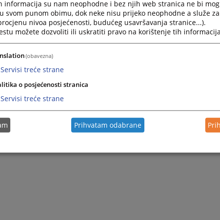
h informacija su nam neophodne i bez njih web stranica ne bi mog
i u svom punom obimu, dok neke nisu prijeko neophodne a služe z
 procjenu nivoa posjećenosti, budućeg usavršavanja stranice...).
tu možete dozvoliti ili uskratiti pravo na korištenje tih informacija
nslation
(obavezna)
Servisi treće strane
litika o posjećenosti stranica
Servisi treće strane
tam
Prihvatam odabrane
Pri