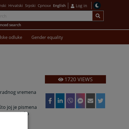
nski
Hrvatski
Srpski
Српски
English
Log in
nced search
dske odluke
Gender equality
1720
VIEWS
u radnog vremena
to joj je pismena
 sastavni dio
oj strani na