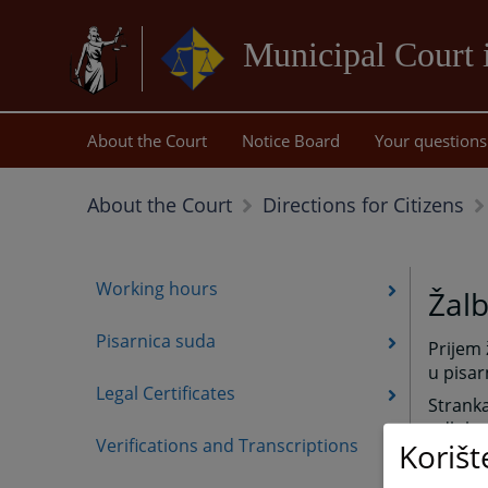
Municipal Court 
About the Court
Notice Board
Your questions
About the Court
Directions for Citizens
Working hours
Žal
Pisarnica suda
Prijem
u pisar
Legal Certificates
Strank
odluka 
Verifications and Transcriptions
Korišt
sudske 
odgovo