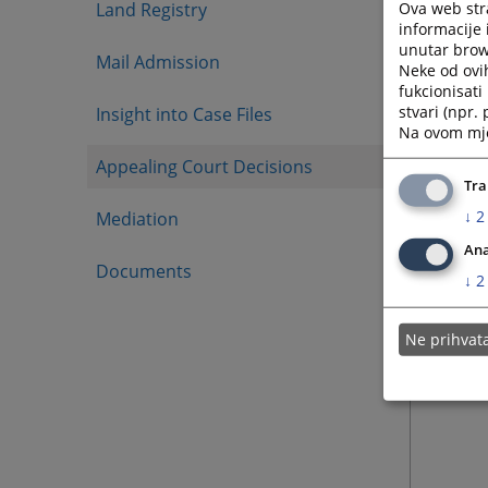
Ova web stra
Land Registry
Cjeloku
informacije 
trenutk
unutar brows
Mail Admission
Neke od ovi
fukcionisat
stvari (npr.
Insight into Case Files
Na ovom mjes
Appealing Court Decisions
Tra
↓
2
Mediation
Ana
Documents
↓
2
Ne prihva