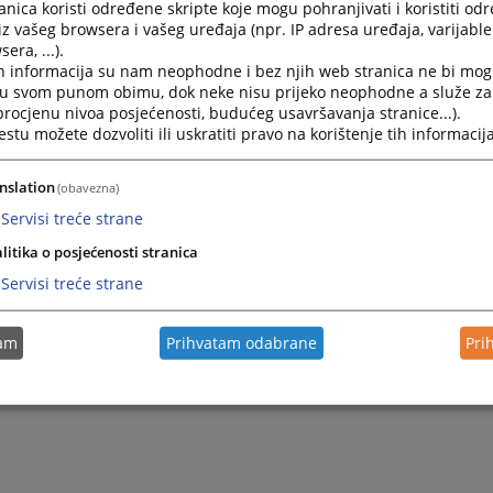
nica koristi određene skripte koje mogu pohranjivati i koristiti od
pan spis predmeta se dostavlja Kantonalnom sudu u Zenici k
iz vašeg browsera i vašeg uređaja (npr. IP adresa uređaja, varijable 
a nadležan za taj predmet.
era, ...).
h informacija su nam neophodne i bez njih web stranica ne bi mog
i u svom punom obimu, dok neke nisu prijeko neophodne a služe z
 procjenu nivoa posjećenosti, budućeg usavršavanja stranice...).
tu možete dozvoliti ili uskratiti pravo na korištenje tih informacija
nslation
(obavezna)
Servisi treće strane
litika o posjećenosti stranica
Servisi treće strane
tam
Prihvatam odabrane
Pri