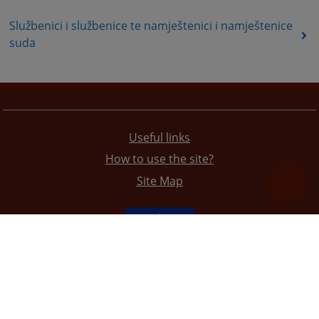
Službenici i službenice te namještenici i namještenice
suda
Useful links
How to use the site?
Site Map
The redesign of the website was funded by the European Union. It is solely responsible for its content
the High Judicial and Prosecutorial Council of BiH also does not necessarily reflect the views of the
European Union.