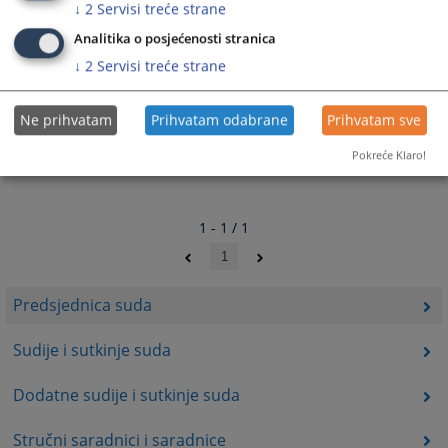
↓
2
Servisi treće strane
Analitika o posjećenosti stranica
↓
2
Servisi treće strane
Ne prihvatam
Prihvatam odabrane
Prihvatam sve
Pokreće Klaro!
1 - 1 / 1
1
Predsjednica suda
Sudije i sutkinje suda
Dodatne sudije i sutkinje suda
Stručni saradnici i saradnice