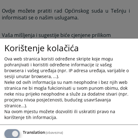
Ovdje možete pratiti rad Općinskog suda u Tešnju i
informisati se o našim uslugama.
Vaša mišljenja i sugestije biće cjenjene prilikom
donošenja odluka o budućem radu suda.
Korištenje kolačića
Ova web stranica koristi određene skripte koje mogu
Nadamo se da ćete zadovoljiti Vašu znatiželju i pronaći
pohranjivati i koristiti određene informacije iz vašeg
potrebne informacije, te dobiti potpuniju sliku o našim
browsera i vašeg uređaja (npr. IP adresa uređaja, varijable o
uslugama.
sesiji unutar browsera, ...).
Neke od ovih informacija su nam neophodne i bez njih web
stranica ne bi mogla fukcionisati u svom punom obimu, dok
neke nisu prijeko neophodne a služe za dodatne stvari (npr.
3711
VIEWS
procjenu nivoa posjećenosti, budućeg usavršavanja
stranice...).
Na ovom mjestu možete dozvoliti ili uskratiti pravo na
korištenje tih informacija.
Translation
(obavezna)