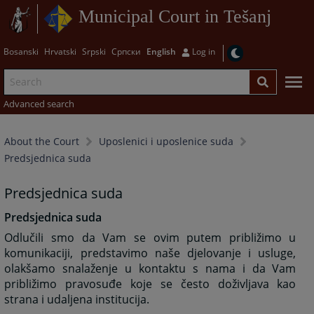
Municipal Court in Tešanj
Bosanski
Hrvatski
Srpski
Српски
English
Log in
Advanced search
About the Court
Uposlenici i uposlenice suda
Predsjednica suda
Predsjednica suda
Predsjednica suda
Odlučili smo da Vam se ovim putem približimo u
komunikaciji, predstavimo naše djelovanje i usluge,
olakšamo snalaženje u kontaktu s nama i da Vam
približimo pravosuđe koje se često doživljava kao
strana i udaljena institucija.