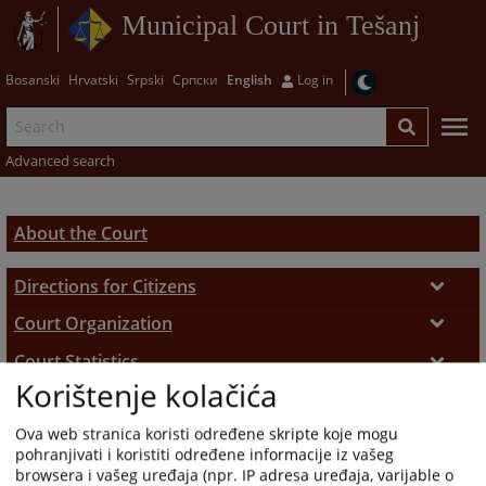
Municipal Court in Tešanj
Bosanski
Hrvatski
Srpski
Српски
English
Log in
Advanced search
About the Court
Directions for Citizens
Working hours
Court Organization
Court Juristiction
Court Statistics
Pisarnica suda
Korištenje kolačića
Court's Operative Reports
History
Court Departments
Legal Certificates
Ova web stranica koristi određene skripte koje mogu
Founding of the Court
Uposlenici i uposlenice suda
Case flow
Land Registry Office
Verifications and Transcriptions
pohranjivati i koristiti određene informacije iz vašeg
Predsjednica suda
browsera i vašeg uređaja (npr. IP adresa uređaja, varijable o