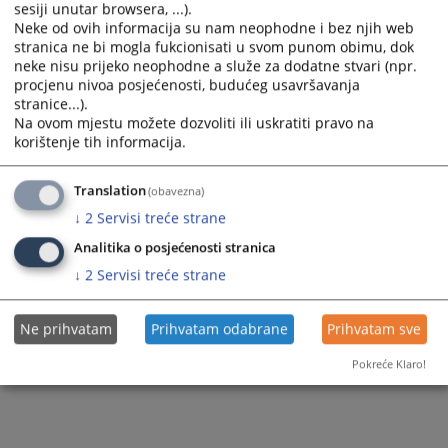
Court Registry
Land Registry
sesiji unutar browsera, ...).
Sudije i sutkinje suda
Neke od ovih informacija su nam neophodne i bez njih web
Court Police
Mail Admission
stranica ne bi mogla fukcionisati u svom punom obimu, dok
Dodatne sudije i sutkinje suda
neke nisu prijeko neophodne a služe za dodatne stvari (npr.
Court Documents
Insight into Case Files
procjenu nivoa posjećenosti, budućeg usavršavanja
Stručni saradnici i saradnice
stranice...).
Appealing Court Decisions
Na ovom mjestu možete dozvoliti ili uskratiti pravo na
Službenici i službenice te namještenici i
korištenje tih informacija.
Mediation
namještenice suda
Translation
(obavezna)
Documents
↓
2
Servisi treće strane
Analitika o posjećenosti stranica
↓
2
Servisi treće strane
Ne prihvatam
Prihvatam odabrane
Prihvatam sve
Pokreće Klaro!