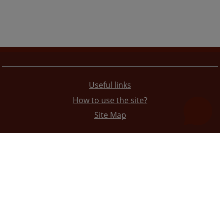
Useful links
How to use the site?
Site Map
The redesign of the website was funded by the European Union. It is solely responsible for its content
the High Judicial and Prosecutorial Council of BiH also does not necessarily reflect the views of the
European Union.