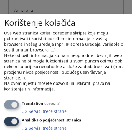
Arhivirana
Korištenje kolačića
Ne
Ova web stranica koristi određene skripte koje mogu
Datum od
pohranjivati i koristiti određene informacije iz vašeg
browsera i vašeg uređaja (npr. IP adresa uređaja, varijable o
sesiji unutar browsera, ...).
Navigate
Neke od ovih informacija su nam neophodne i bez njih web
forward
Datum do
stranica ne bi mogla fukcionisati u svom punom obimu, dok
to
neke nisu prijeko neophodne a služe za dodatne stvari (npr.
interact
procjenu nivoa posjećenosti, budućeg usavršavanja
with
stranice...).
Navigate
the
Na ovom mjestu možete dozvoliti ili uskratiti pravo na
forward
Sortiraj po
calendar
korištenje tih informacija.
to
and
interact
Choose...
select
with
Translation
a
(obavezna)
the
date.
Napredne stavke
↓
2
Servisi treće strane
calendar
Press
and
the
Analitika o posjećenosti stranica
select
Pretraži
question
↓
2
Servisi treće strane
a
mark