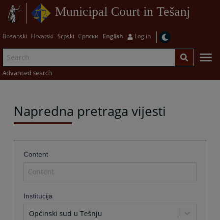
Municipal Court in Tešanj
Bosanski
Hrvatski
Srpski
Српски
English
Log in
Advanced search
Napredna pretraga vijesti
Content
Institucija
Općinski sud u Tešnju