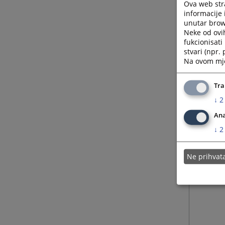
Ova web stra
informacije 
unutar brows
Neke od ovi
fukcionisat
stvari (npr.
Na ovom mjes
Tra
↓
2
Ana
↓
2
Ne prihva