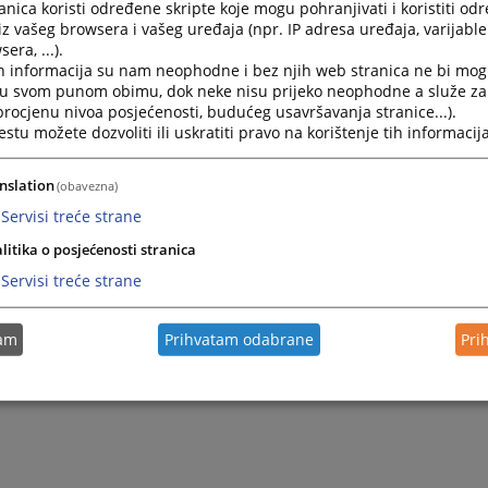
nica koristi određene skripte koje mogu pohranjivati i koristiti od
Kako pohraniti testament ?
iz vašeg browsera i vašeg uređaja (npr. IP adresa uređaja, varijable 
era, ...).
Ako želite da ostavite testament / oporuku Sudu na ču
h informacija su nam neophodne i bez njih web stranica ne bi mog
29.03.2011.
i u svom punom obimu, dok neke nisu prijeko neophodne a služe z
 procjenu nivoa posjećenosti, budućeg usavršavanja stranice...).
tu možete dozvoliti ili uskratiti pravo na korištenje tih informacija
Često postavljana pitanja
Često postavljana pitanja
nslation
(obavezna)
Servisi treće strane
litika o posjećenosti stranica
Servisi treće strane
tam
Prihvatam odabrane
Pri