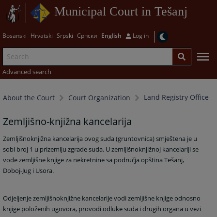
Municipal Court in Tešanj
Bosanski
Hrvatski
Srpski
Српски
English
Log in
Advanced search
Land Registry Office
About the Court
Court Organization
Zemljišno-knjižna kancelarija
Zemljišnoknjižna kancelarija ovog suda (gruntovnica) smještena je u
sobi broj 1 u prizemlju zgrade suda. U zemljišnoknjižnoj kancelariji se
vode zemljišne knjige za nekretnine sa područja opština Tešanj,
Doboj-Jug i Usora.
Odjeljenje zemljišnoknjižne kancelarije vodi zemljišne knjige odnosno
knjige položenih ugovora, provodi odluke suda i drugih organa u vezi