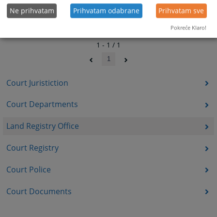
Ne prihvatam
Prihvatam odabrane
Prihvatam sve
Pokreće Klaro!
1 - 1 / 1
1
Court Juristiction
Court Departments
Land Registry Office
Court Registry
Court Police
Court Documents