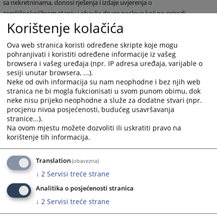
sa nekretninama, donosi rješenja i izdaje uvjerenja o
zemljišnoknjižnom stanju i obavlja druge poslove koji po prirodi
Korištenje kolačića
spadaju u djelokrug rada zemljišnoknjižne kancelarije.
4313
VIEWS
Ova web stranica koristi određene skripte koje mogu
pohranjivati i koristiti određene informacije iz vašeg
browsera i vašeg uređaja (npr. IP adresa uređaja, varijable o
sesiji unutar browsera, ...).
Neke od ovih informacija su nam neophodne i bez njih web
stranica ne bi mogla fukcionisati u svom punom obimu, dok
neke nisu prijeko neophodne a služe za dodatne stvari (npr.
procjenu nivoa posjećenosti, budućeg usavršavanja
stranice...).
Na ovom mjestu možete dozvoliti ili uskratiti pravo na
korištenje tih informacija.
Translation
(obavezna)
↓
2
Servisi treće strane
Analitika o posjećenosti stranica
↓
2
Servisi treće strane