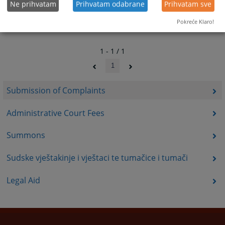
Ne prihvatam
Prihvatam odabrane
Prihvatam sve
Pokreće Klaro!
1 - 1 / 1
1
Submission of Complaints
Administrative Court Fees
Summons
Sudske vještakinje i vještaci te tumačice i tumači
Legal Aid