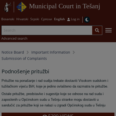
Municipal Court in Tešanj
Bosanski
Hrvatski
Srpski
Српски
English
Log in
Advanced search
Notice Board
Important Information
Submission of Complaints
Podnošenje pritužbi
Pritužbe na ponašanje i rad sudija trebate dostaviti Visokom sudskom i
tužilačkom vijeću BiH, koje je jedino ovlašteno da razmatra te pritužbe.
Ostale pritužbe, predstavke i sugestije koje se odnose na rad suda i
zaposlenih u Općinskom sudu u Tešnju stranke mogu dostaviti u
sandučić za pritužbe koji se nalazi u zgradi Općinskog suda u Tešnju