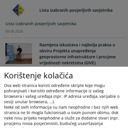
and
and
Lista izabranih povjerljivih savjetnika
select
select
a
a
date.
date.
Lista izabranih povjerljivih savjetnika
Press
Press
09.06.2026.
the
the
question
question
Razmjena iskustava i najbolja praksa u
mark
mark
okviru Projekta unapređenja
key
key
geoprostorne infrastrukture i procjene
to
to
vrijednosti nekretnina (GIVE)
get
get
Razmjena iskustava i najbolja praksa u okviru Projekta
Korištenje kolačića
the
the
unapređenja geoprostorne infrastrukture i procjene
keyboard
keyboard
vrijednosti nekretnina (GIVE)
Ova web stranica koristi određene skripte koje mogu
shortcuts
shortcuts
pohranjivati i koristiti određene informacije iz vašeg
02.06.2026.
for
for
browsera i vašeg uređaja (npr. IP adresa uređaja, varijable o
changing
changing
sesiji unutar browsera, ...).
dates.
dates.
Obavijest za korisnike usluga
Neke od ovih informacija su nam neophodne i bez njih web
stranica ne bi mogla fukcionisati u svom punom obimu, dok
Zemljišnoknjižnog ureda ovog suda
neke nisu prijeko neophodne a služe za dodatne stvari (npr.
procjenu nivoa posjećenosti, budućeg usavršavanja
Obavijest za korisnike usluga Zemljišnoknjižnog ureda ovog