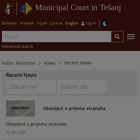
Municipal Court in Tešanj
Bosanski
Hrvatski
Srpski
Српски
English
Log in
Advanced search
Recent News
Public Relations
News
Recent News
Navigate
Navigate
forward
forward
Obavijest o prijemu stranaka
to
to
interact
interact
Obavijest o prijemu stranaka
with
with
the
the
12.06.2026.
calendar
calendar