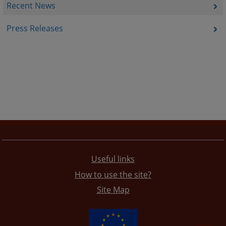
Recent News
Press Releases
Useful links
How to use the site?
Site Map