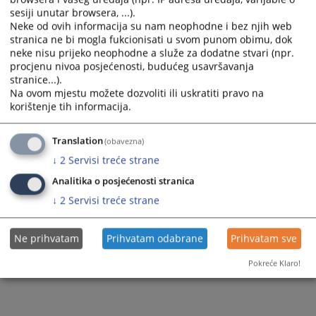
sesiji unutar browsera, ...).
Neke od ovih informacija su nam neophodne i bez njih web
stranica ne bi mogla fukcionisati u svom punom obimu, dok
neke nisu prijeko neophodne a služe za dodatne stvari (npr.
procjenu nivoa posjećenosti, budućeg usavršavanja
stranice...).
Na ovom mjestu možete dozvoliti ili uskratiti pravo na
korištenje tih informacija.
Translation
(obavezna)
↓
2
Servisi treće strane
Analitika o posjećenosti stranica
↓
2
Servisi treće strane
Ne prihvatam
Prihvatam odabrane
Prihvatam sve
Pokreće Klaro!