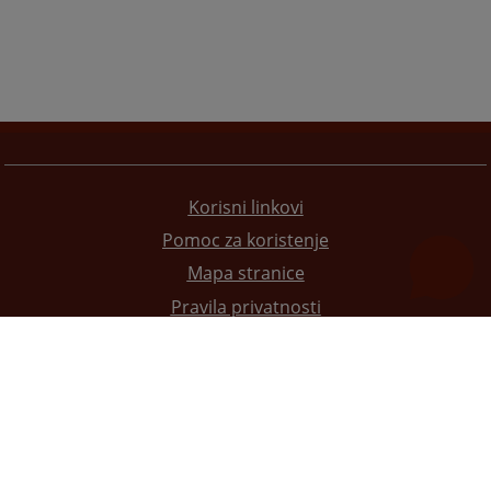
Korisni linkovi
Pomoc za koristenje
Mapa stranice
Pravila privatnosti
Redizajn web stranice je finansirala Evropska unija. Za njen sadržaj isključivo je odgovorno
Visoko sudsko i tužilačko vijeće BiH i ona ne odražava nužno stavove Evropske unije.