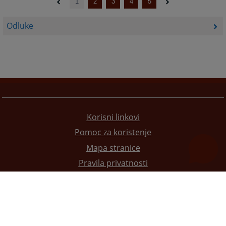
1
2
3
4
5
Odluke
Korisni linkovi
Pomoc za koristenje
Mapa stranice
Pravila privatnosti
Redizajn web stranice je finansirala Evropska unija. Za njen sadržaj isključivo je odgovorno
Visoko sudsko i tužilačko vijeće BiH i ona ne odražava nužno stavove Evropske unije.