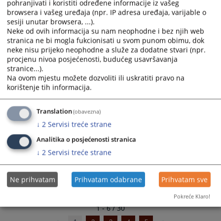
pohranjivati i koristiti određene informacije iz vašeg
Odluka o izboru ponuđača za nabavku CMS omota
select
select
browsera i vašeg uređaja (npr. IP adresa uređaja, varijable o
a
a
sesiji unutar browsera, ...).
Odluka o nabavci uglja
date.
date.
Neke od ovih informacija su nam neophodne i bez njih web
stranica ne bi mogla fukcionisati u svom punom obimu, dok
Press
Press
neke nisu prijeko neophodne a služe za dodatne stvari (npr.
Odluka o izboru ponuđača-računar
the
the
procjenu nivoa posjećenosti, budućeg usavršavanja
question
question
stranice...).
mark
mark
Na ovom mjestu možete dozvoliti ili uskratiti pravo na
key
key
korištenje tih informacija.
to
to
get
get
Translation
(obavezna)
the
the
↓
2
Servisi treće strane
keyboard
keyboard
shortcuts
shortcuts
Analitika o posjećenosti stranica
for
for
↓
2
Servisi treće strane
changing
changing
dates.
dates.
Ne prihvatam
Prihvatam odabrane
Prihvatam sve
Pokreće Klaro!
1 - 6 / 30