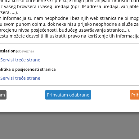
nica koristi određene skripte koje mogu pohranjivati i koristiti od
iz vašeg browsera i vašeg uređaja (npr. IP adresa uređaja, varijable 
era, ...).
Realizacija ugovora od 01.01. do 31.12.2024. godine
h informacija su nam neophodne i bez njih web stranica ne bi mog
i u svom punom obimu, dok neke nisu prijeko neophodne a služe z
 procjenu nivoa posjećenosti, budućeg usavršavanja stranice...).
Realizacija ugovora od 01.01. do 31.03.2024. godine
tu možete dozvoliti ili uskratiti pravo na korištenje tih informacija
Realizacija ugovora od 01.01. do 31.12.2023. godine
nslation
(obavezna)
Servisi treće strane
litika o posjećenosti stranica
Servisi treće strane
tam
Prihvatam odabrane
Pri