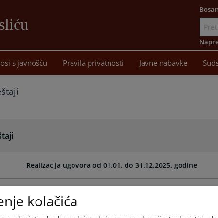
Bosan
sliću
Idi
na
Napre
sadržaj
osi s javnošću
Pravila privatnosti
Javne nabavke
Suds
eštaji
štaji
Realizacija ugovora od 01.01. do 31.12.2025. godine
Realizacija ugovora od 01.04. do 30.06.2025. godine
enje kolačića
Realizacija ugovora od 01.01. do 31.03.2025. godine