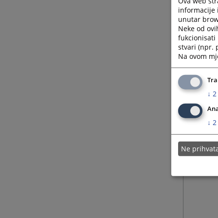
Ova web stra
informacije 
unutar brows
Neke od ovi
fukcionisat
stvari (npr.
Na ovom mjes
Tra
↓
2
Ana
↓
2
Ne prihva