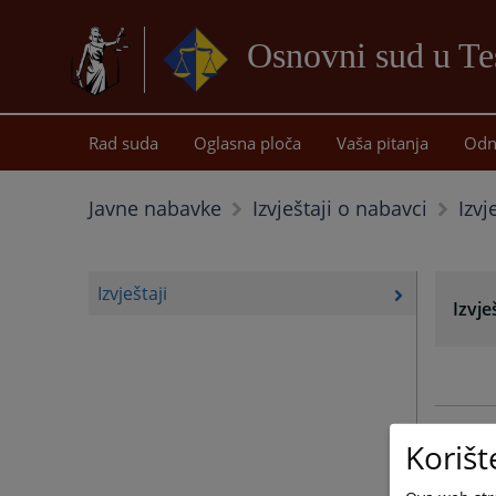
Osnovni sud u Te
Rad suda
Oglasna ploča
Vaša pitanja
Odn
Izvj
Javne nabavke
Izvještaji o nabavci
Izvještaji
Izvje
Korišt