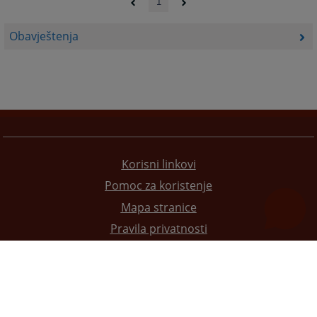
1
Obavještenja
Korisni linkovi
Pomoc za koristenje
Mapa stranice
Pravila privatnosti
Redizajn web stranice je finansirala Evropska unija. Za njen sadržaj isključivo je odgovorno
Visoko sudsko i tužilačko vijeće BiH i ona ne odražava nužno stavove Evropske unije.