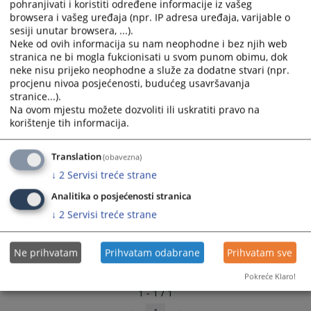
pohranjivati i koristiti određene informacije iz vašeg
and
and
browsera i vašeg uređaja (npr. IP adresa uređaja, varijable o
select
select
sesiji unutar browsera, ...).
a
a
Neke od ovih informacija su nam neophodne i bez njih web
stranica ne bi mogla fukcionisati u svom punom obimu, dok
date.
date.
neke nisu prijeko neophodne a služe za dodatne stvari (npr.
Press
Press
procjenu nivoa posjećenosti, budućeg usavršavanja
the
the
stranice...).
question
question
Na ovom mjestu možete dozvoliti ili uskratiti pravo na
mark
mark
korištenje tih informacija.
key
key
to
to
Translation
(obavezna)
get
get
↓
2
Servisi treće strane
the
the
keyboard
keyboard
Analitika o posjećenosti stranica
shortcuts
shortcuts
↓
2
Servisi treće strane
for
for
changing
changing
Ne prihvatam
Prihvatam odabrane
Prihvatam sve
dates.
dates.
Pokreće Klaro!
1 - 1 / 1