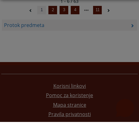
1 - 6 / 63
1
2
3
4
11
Protok predmeta
Korisni linkovi
Pomoc za koristenje
Mapa stranice
Pravila privatnosti