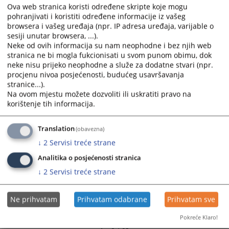
Ova web stranica koristi određene skripte koje mogu
and
and
Izvještaj o radu suda za period od 01.01. do 30.06.2026.
pohranjivati i koristiti određene informacije iz vašeg
select
select
godine
browsera i vašeg uređaja (npr. IP adresa uređaja, varijable o
a
a
sesiji unutar browsera, ...).
date.
date.
Protok predmeta po referatima od 01.06. do 30.06.2026.
Neke od ovih informacija su nam neophodne i bez njih web
Press
Press
stranica ne bi mogla fukcionisati u svom punom obimu, dok
godine
the
the
neke nisu prijeko neophodne a služe za dodatne stvari (npr.
procjenu nivoa posjećenosti, budućeg usavršavanja
question
question
Protok predmeta po referatima od 01.05. do 31.05.2026.
stranice...).
mark
mark
godine
Na ovom mjestu možete dozvoliti ili uskratiti pravo na
key
key
korištenje tih informacija.
to
to
Protok predmeta po referatima od 01.04. do 30.04.2026.
get
get
godine
Translation
(obavezna)
the
the
↓
2
Servisi treće strane
keyboard
keyboard
shortcuts
shortcuts
Analitika o posjećenosti stranica
for
for
↓
2
Servisi treće strane
changing
changing
dates.
dates.
Ne prihvatam
Prihvatam odabrane
Prihvatam sve
Pokreće Klaro!