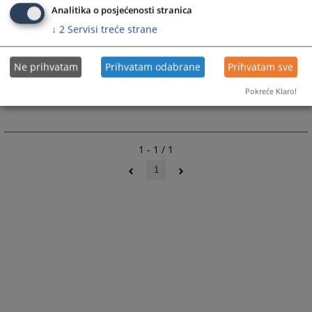
Analitika o posjećenosti stranica
↓
2
Servisi treće strane
Prateći dokumenti
Ne prihvatam
Prihvatam odabrane
Prihvatam sve
Pravila privatnosti
Pokreće Klaro!
1 - 1 / 1
1