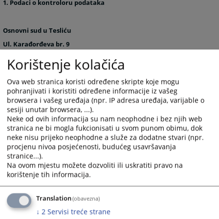
1. Podaci o kontroloru podataka
Osnovni sud u Tesliću
Ul. Karađorđeva br. 9
Tel:+387 053 431-559; +387 053-433-663
Korištenje kolačića
Faks:+387 053-433-663
Ova web stranica koristi određene skripte koje mogu
E-mail: ossud-teslic@pravosudje.ba
pohranjivati i koristiti određene informacije iz vašeg
browsera i vašeg uređaja (npr. IP adresa uređaja, varijable o
sesiji unutar browsera, ...).
Službenik za zaštitu ličnih podataka:
Neke od ovih informacija su nam neophodne i bez njih web
stranica ne bi mogla fukcionisati u svom punom obimu, dok
Ime i prezime: Suzana Bajbić-Borić, referent za poslove sudske
neke nisu prijeko neophodne a služe za dodatne stvari (npr.
administracije
procjenu nivoa posjećenosti, budućeg usavršavanja
Tel:+387 053 431-559
stranice...).
Na ovom mjestu možete dozvoliti ili uskratiti pravo na
E-mail:suzana.bajbic@pravosudje.ba
korištenje tih informacija.
465
PREGLEDA
Translation
(obavezna)
↓
2
Servisi treće strane