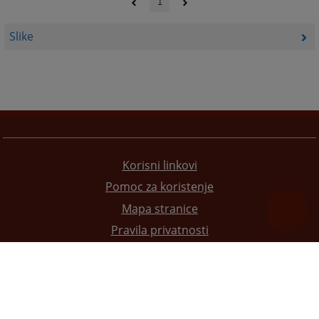
1
Slike
Korisni linkovi
Pomoc za koristenje
Mapa stranice
Pravila privatnosti
Redizajn web stranice je finansirala Evropska unija. Za njen sadržaj isključivo je odgovorno
Visoko sudsko i tužilačko vijeće BiH i ona ne odražava nužno stavove Evropske unije.