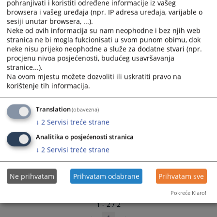
pohranjivati i koristiti određene informacije iz vašeg
select
select
browsera i vašeg uređaja (npr. IP adresa uređaja, varijable o
a
a
sesiji unutar browsera, ...).
date.
date.
Neke od ovih informacija su nam neophodne i bez njih web
stranica ne bi mogla fukcionisati u svom punom obimu, dok
Press
Press
neke nisu prijeko neophodne a služe za dodatne stvari (npr.
the
the
procjenu nivoa posjećenosti, budućeg usavršavanja
question
question
stranice...).
mark
mark
Na ovom mjestu možete dozvoliti ili uskratiti pravo na
key
key
korištenje tih informacija.
to
to
get
get
Translation
(obavezna)
the
the
↓
2
Servisi treće strane
keyboard
keyboard
shortcuts
shortcuts
Analitika o posjećenosti stranica
for
for
↓
2
Servisi treće strane
changing
changing
dates.
dates.
Ne prihvatam
Prihvatam odabrane
Prihvatam sve
Pokreće Klaro!
1 - 2 / 2