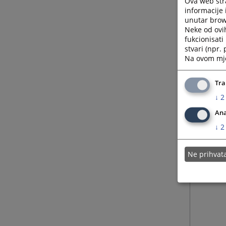
Ova web stra
informacije 
unutar brows
Neke od ovi
fukcionisat
stvari (npr.
Na ovom mjes
Tra
↓
2
Ana
↓
2
Ne prihva