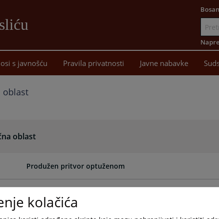
Bosan
sliću
Idi
na
Napre
sadržaj
osi s javnošću
Pravila privatnosti
Javne nabavke
Suds
a oblast
čna oblast
Produžen pritvor optuženom
Određen pritvor osumnjičenom
enje kolačića
Osuđen zbog krivičnog djela nasilje u porodici ili porodič