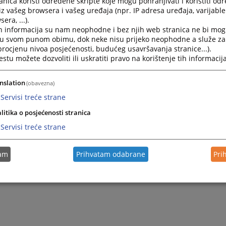
nica koristi određene skripte koje mogu pohranjivati i koristiti od
iz vašeg browsera i vašeg uređaja (npr. IP adresa uređaja, varijable 
era, ...).
Osuđen zbog krivičnog djela ugrožavanje sigurnosti
h informacija su nam neophodne i bez njih web stranica ne bi mog
i u svom punom obimu, dok neke nisu prijeko neophodne a služe z
 procjenu nivoa posjećenosti, budućeg usavršavanja stranice...).
Osuđen zbog krivičnog djela nasilje u porodici i ugrožava
tu možete dozvoliti ili uskratiti pravo na korištenje tih informacija
Osuđen zbog produženog krivičnog djela nasilje
nslation
(obavezna)
u porodici ili porodičnoj zajednici
Servisi treće strane
litika o posjećenosti stranica
Servisi treće strane
tam
Prihvatam odabrane
Pri