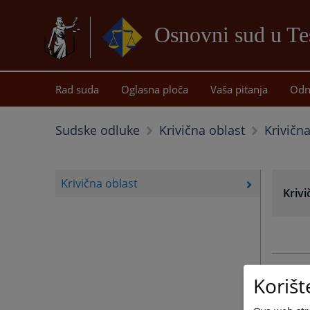
Osnovni sud u Te
Rad suda
Oglasna ploča
Vaša pitanja
Odn
Krivičn
Sudske odluke
Krivična oblast
Krivična oblast
Krivi
Korišt