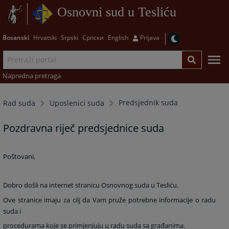
Osnovni sud u Tesliću
Bosanski
Hrvatski
Srpski
Српски
English
Prijava
Napredna pretraga
Predsjednik suda
Rad suda
Uposlenici suda
Pozdravna riječ predsjednice suda
Poštovani,
Dobro došli na internet stranicu Osnovnog suda u Tesliću.
Ove stranice imaju za cilj da Vam pruže potrebne informacije o radu
suda i
procedurama koje se primjenjuju u radu suda sa građanima.