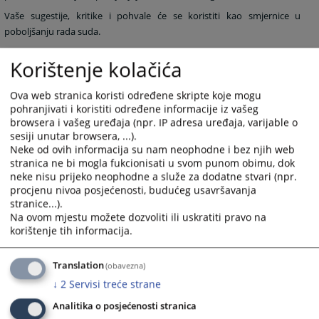
Vaše sugestije, kritike i pohvale će se koristiti kao smjernice u
poboljšanju rada suda.
Korištenje kolačića
S poštovanjem,
Predsjednica Osnovnog suda u Tesliću
Ova web stranica koristi određene skripte koje mogu
pohranjivati i koristiti određene informacije iz vašeg
Ljiljana Mikanović
browsera i vašeg uređaja (npr. IP adresa uređaja, varijable o
sesiji unutar browsera, ...).
5638
PREGLEDA
Neke od ovih informacija su nam neophodne i bez njih web
stranica ne bi mogla fukcionisati u svom punom obimu, dok
neke nisu prijeko neophodne a služe za dodatne stvari (npr.
procjenu nivoa posjećenosti, budućeg usavršavanja
stranice...).
Na ovom mjestu možete dozvoliti ili uskratiti pravo na
korištenje tih informacija.
Translation
(obavezna)
↓
2
Servisi treće strane
Analitika o posjećenosti stranica