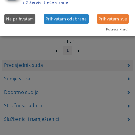
↓
2
Servisi treće strane
Ne prihvatam
Prihvatam odabrane
Prihvatam sve
Pokreće Klaro!
1 - 1 / 1
1
Predsjednik suda
Sudije suda
Dodatne sudije
Stručni saradnici
Službenici i namještenici