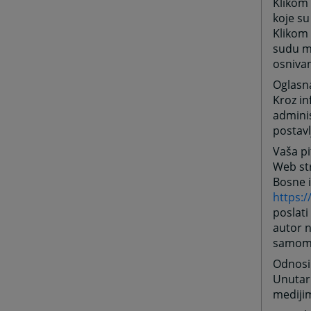
Klikom
koje su
Klikom 
sudu mo
osnivan
Oglasn
Kroz in
adminis
postavl
Vaša pi
Web str
Bosne 
https:
poslati
autor n
samom f
Odnosi
Unutar
medijim