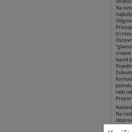
Stranic
Na ovom
najbolj
Odgovor
Pristup
tri niv
Osnovni
“glavno
crvene 
Ispod p
Pojedin
Dokumen
formati
potreba
neki te
Preporu
Naslov
Na nasl
Obzirom
zahtjev