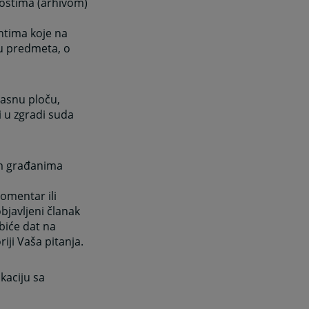
vostima (arhivom)
ntima koje na
ku predmeta, o
lasnu ploču,
 i u zgradi suda
im građanima
komentar ili
bjavljeni članak
biće dat na
iji Vaša pitanja.
kaciju sa