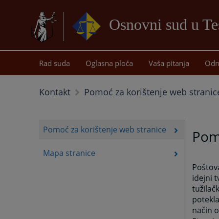
Osnovni sud u Te
Rad suda
Oglasna ploča
Vaša pitanja
Odn
Kontakt
Pomoć za korištenje web stranic
Pomoć za korištenje web stranice
Pomo
Mapa stranice
Poštova
idejni 
tužilač
potekla
način o