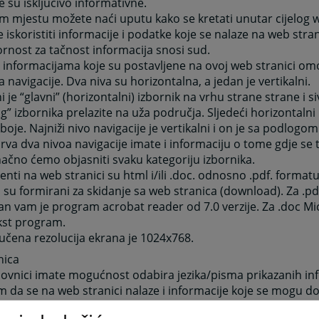
e su isključivo informativne.
 mjestu možete naći uputu kako se kretati unutar cijelog w
e iskoristiti informacije i podatke koje se nalaze na web str
nost za tačnost informacija snosi sud.
 informacijama koje su postavljene na ovoj web stranici o
oa navigacije. Dva niva su horizontalna, a jedan je vertikalni.
 je “glavni” (horizontalni) izbornik na vrhu strane strane i si
g” izbornika prelazite na uža područja. Sljedeći horizontalni 
boje. Najniži nivo navigacije je vertikalni i on je sa podlogom
rva dva nivoa navigacije imate i informaciju o tome gdje se 
ačno ćemo objasniti svaku kategoriju izbornika.
ti na web stranici su html i/ili .doc. odnosno .pdf. formatu
 su formirani za skidanje sa web stranica (download). Za .p
n vam je program acrobat reader od 7.0 verzije. Za .doc Mic
kst program.
čena rezolucija ekrana je 1024x768.
nica
ovnici imate mogućnost odabira jezika/pisma prikazanih inf
 da se na web stranici nalaze i informacije koje se mogu d
 takav pristup možete imati logiranjem na stranicu. U gor