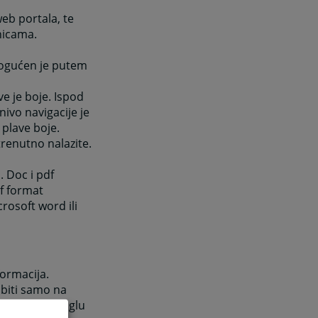
eb portala, te
anicama.
mogućen je putem
ve je boje. Ispod
nivo navigacije je
 plave boje.
trenutno nalazite.
. Doc i pdf
df format
rosoft word ili
ormacija.
obiti samo na
njem desnom uglu