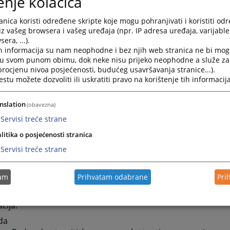
enje kolačića
ice klikom otvarate mogućnost logiranja odnosno prijave za
čkog imena i Lozinke.
nica koristi određene skripte koje mogu pohranjivati i koristiti od
nica” se sastoji od šest grupa informacija. Raspoređene su u
iz vašeg browsera i vašeg uređaja (npr. IP adresa uređaja, varijable 
era, ...).
ktuelnosti obuhvata najaktuelnije informacije vezane za s
h informacija su nam neophodne i bez njih web stranica ne bi mog
sti suda. To su informacije o aktivnostima koje su se već des
i u svom punom obimu, dok neke nisu prijeko neophodne a služe z
iječ predsjednika sadrži pozdravnu riječ predsjednika suda 
 procjenu nivoa posjećenosti, budućeg usavršavanja stranice...).
tu možete dozvoliti ili uskratiti pravo na korištenje tih informacija
ošlice i želje za što boljom međusobnom komunikacijom.
Najava događaja predstavlja najavu budućih događanja važn
m događanja.
nslation
(obavezna)
esto postavljana pitanja prikazuje pitanja i odgovore koji s
Servisi treće strane
jana sudu, a vezana su za rad suda ili druge aktivnosti veza
litika o posjećenosti stranica
aspored suđenja prikazuje detaljne informacije o suđenjim
ni vremenski period.
Servisi treće strane
ijesti iz pravosuđa obuhvata informacije koje su vezane za
tam
Prihvatam odabrane
Pri
svih grupa starije novosti i informacije osim onih koje su na
e. Klikom na riječ “više” prebacit će vas arhivu aktuelnosti il
cija.
da