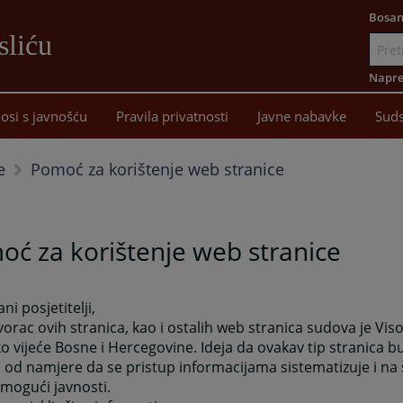
Bosan
sliću
Idi
na
Napre
sadržaj
osi s javnošću
Pravila privatnosti
Javne nabavke
Suds
Pomoć za korištenje web stranice
e
ć za korištenje web stranice
ni posjetitelji,
tvorac ovih stranica, kao i ostalih web stranica sudova je Vis
ko vijeće Bosne i Hercegovine. Ideja da ovakav tip stranica b
 od namjere da se pristup informacijama sistematizuje i na 
mogući javnosti.