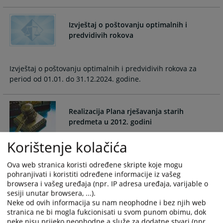
and
and
select
select
Izvještaj o poštovanju optimalnih i
a
a
predvidivih rokova
date.
date.
Press
Press
the
the
Izvještaj o poštovanju optimalnih i predvidivih rokova za
question
question
period od 01.01. do 31.12.2024. godine.
mark
mark
key
key
to
to
Realizacija Plana rješavanja starih
get
get
predmeta u 2012. godini
the
the
keyboard
keyboard
Korištenje kolačića
Od ukupnog broja starih predmeta sadržanih u planu za
shortcuts
shortcuts
2012. godinu u Osnovnom sudu u Tesliću riješeno je 63%.
for
for
Ova web stranica koristi određene skripte koje mogu
changing
changing
pohranjivati i koristiti određene informacije iz vašeg
dates.
dates.
browsera i vašeg uređaja (npr. IP adresa uređaja, varijable o
Istek mandata dodatnom sudiji
sesiji unutar browsera, ...).
Neke od ovih informacija su nam neophodne i bez njih web
stranica ne bi mogla fukcionisati u svom punom obimu, dok
Mandat dodatnog sudije Aladina Mujkanović u Osnovnom
neke nisu prijeko neophodne a služe za dodatne stvari (npr.