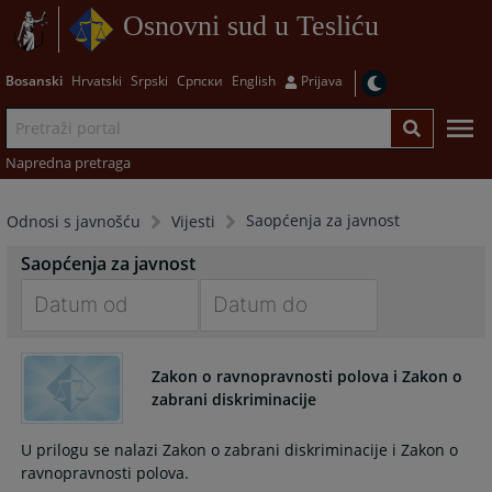
Osnovni sud u Tesliću
Bosanski
Hrvatski
Srpski
Српски
English
Prijava
Napredna pretraga
Saopćenja za javnost
Odnosi s javnošću
Vijesti
Saopćenja za javnost
Navigate
Navigate
forward
forward
Zakon o ravnopravnosti polova i Zakon o
to
to
zabrani diskriminacije
interact
interact
with
with
U prilogu se nalazi Zakon o zabrani diskriminacije i Zakon o
the
the
ravnopravnosti polova.
calendar
calendar