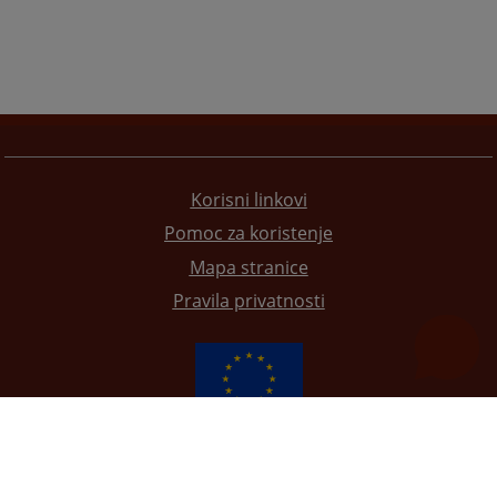
Korisni linkovi
Pomoc za koristenje
Mapa stranice
Pravila privatnosti
Redizajn web stranice je finansirala Evropska unija. Za njen sadržaj isključivo je odgovorno
Visoko sudsko i tužilačko vijeće BiH i ona ne odražava nužno stavove Evropske unije.