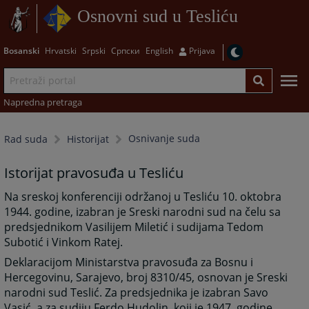
Osnovni sud u Tesliću
Bosanski
Hrvatski
Srpski
Српски
English
Prijava
Napredna pretraga
Osnivanje suda
Rad suda
Historijat
Istorijat pravosuđa u Tesliću
Na sreskoj konferenciji održanoj u Tesliću 10. oktobra
1944. godine, izabran je Sreski narodni sud na čelu sa
predsjednikom Vasilijem Miletić i sudijama Tedom
Subotić i Vinkom Ratej.
Deklaracijom Ministarstva pravosuđa za Bosnu i
Hercegovinu, Sarajevo, broj 8310/45, osnovan je Sreski
narodni sud Teslić. Za predsjednika je izabran Savo
Vasić, a za sudiju Ferdo Hudolin, koji je 1947. godine