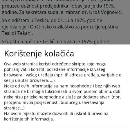
preuzeo dužnost predsjednika i obavljao je do 1975.
godine. Za sekretara suda je izabran dr. Uroš Vojinović.
Sa sjedištem u Tesliću od 01. jula 1975. godine
djelovalo je i Opštinsko tužilaštvo za područje opština
Teslić i Tešanj.
Skupština opštine Teslić osnovala je 1975. godine
Opštinski sud za prekršaje.
Korištenje kolačića
Prije toga postojao je referent za prekršaje koji je radio
pri Opštinskom sekretarijatu za unutrašnje poslove do
Ova web stranica koristi određene skripte koje mogu
1958. godine, a do 1975. godine bio je sudija za
pohranjivati i koristiti određene informacije iz vašeg
prekršaje u sklopu organa uprave Skupštine opštine.
browsera i vašeg uređaja (npr. IP adresa uređaja, varijable o
sesiji unutar browsera, ...).
Sud ima vlastitu zgradu u ulici Karađorđeva bb. koja je
Neke od ovih informacija su nam neophodne i bez njih web
izrađena 1964. godine.
stranica ne bi mogla fukcionisati u svom punom obimu, dok
U toku 2008. godine izvršena je potpuna
neke nisu prijeko neophodne a služe za dodatne stvari (npr.
rekonstrukcija zgrade prema zahtjevima ovog
procjenu nivoa posjećenosti, budućeg usavršavanja
vremena.
stranice...).
Na ovom mjestu možete dozvoliti ili uskratiti pravo na
korištenje tih informacija.
Sud je teritorijalno nadležan za područje opštine Teslić
koja broji oko 60.000 stanovnika.