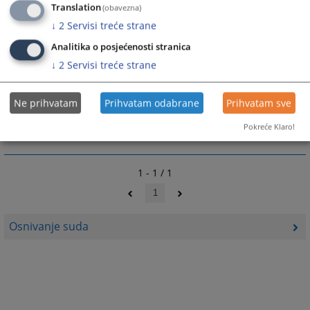
Prostorno područje opštine spada u 15 najvećih
Translation
(obavezna)
opština u Bosni i Hercegovini.
↓
2
Servisi treće strane
Analitika o posjećenosti stranica
↓
2
Servisi treće strane
2575
PREGLEDA
Ne prihvatam
Prihvatam odabrane
Prihvatam sve
Pokreće Klaro!
1 - 1 / 1
1
Osnivanje suda