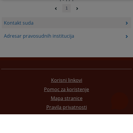
1
Kontakt suda
Adresar pravosudnih institucija
Korisni linkovi
Pomoc za koristenje
Mapa stranice
Pravila privatnosti