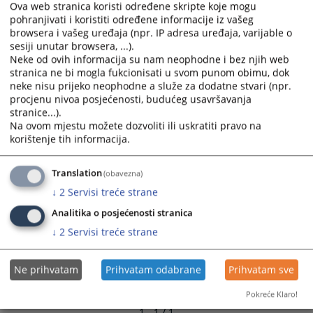
Ova web stranica koristi određene skripte koje mogu
pohranjivati i koristiti određene informacije iz vašeg
9335
PREGLEDA
browsera i vašeg uređaja (npr. IP adresa uređaja, varijable o
sesiji unutar browsera, ...).
Neke od ovih informacija su nam neophodne i bez njih web
stranica ne bi mogla fukcionisati u svom punom obimu, dok
neke nisu prijeko neophodne a služe za dodatne stvari (npr.
procjenu nivoa posjećenosti, budućeg usavršavanja
stranice...).
Na ovom mjestu možete dozvoliti ili uskratiti pravo na
korištenje tih informacija.
Translation
(obavezna)
↓
2
Servisi treće strane
Analitika o posjećenosti stranica
↓
2
Servisi treće strane
Ne prihvatam
Prihvatam odabrane
Prihvatam sve
Pokreće Klaro!
1 - 1 / 1