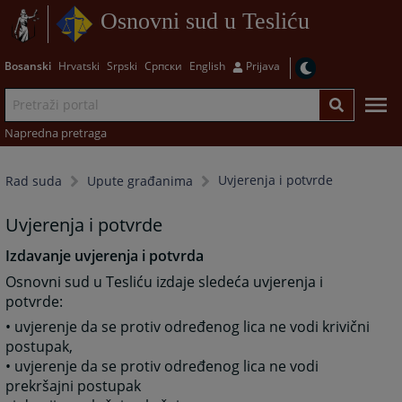
Osnovni sud u Tesliću
Bosanski
Hrvatski
Srpski
Српски
English
Prijava
Napredna pretraga
Uvjerenja i potvrde
Rad suda
Upute građanima
Uvjerenja i potvrde
Izdavanje uvjerenja i potvrda
Osnovni sud u Tesliću izdaje sledeća uvjerenja i
potvrde:
• uvjerenje da se protiv određenog lica ne vodi krivični
postupak,
• uvjerenje da se protiv određenog lica ne vodi
prekršajni postupak