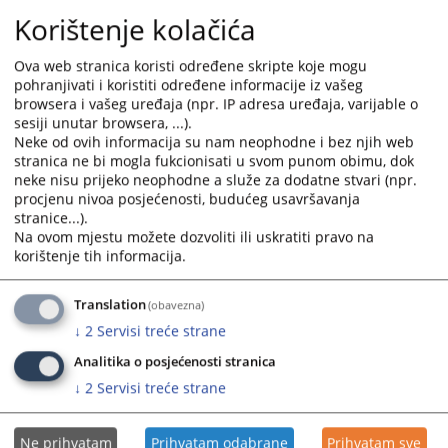
Uvjerenje o zabrani obavljanja djelatnosti
Korištenje kolačića
Ovim uvjerenjem dokazujete da protiv Vas nije izrečena
zaštitna mjera zabrane obavljanja određene
Ova web stranica koristi određene skripte koje mogu
djelatnosti.
pohranjivati i koristiti određene informacije iz vašeg
browsera i vašeg uređaja (npr. IP adresa uređaja, varijable o
sesiji unutar browsera, ...).
Uvjerenje o nevođenju krivičnog postupka
Neke od ovih informacija su nam neophodne i bez njih web
Ovim uvjerenjem dokazujete da protiv Vas nije
stranica ne bi mogla fukcionisati u svom punom obimu, dok
podignuta optužnica koja je stala na pravnu snagu, niti
neke nisu prijeko neophodne a služe za dodatne stvari (npr.
procjenu nivoa posjećenosti, budućeg usavršavanja
je izrečena nepravosnažna osuđujuća presuda za
stranice...).
krivično djelo za koje je propisana novčana kazna ili
Na ovom mjestu možete dozvoliti ili uskratiti pravo na
kazna zatvora. Obrazac zahtjeva za izdavanje uvjerenja
korištenje tih informacija.
možete preuzeti u ovom sudu kancelarija broj 6. počev
od 01.04.2017. godine, kada je u ovom sudu počela
Translation
(obavezna)
primjena Modula za izdavanje uvjerenja o nevođenju
↓
2
Servisi treće strane
krivičnog postupka.
Analitika o posjećenosti stranica
2255
PREGLEDA
↓
2
Servisi treće strane
Ne prihvatam
Prihvatam odabrane
Prihvatam sve