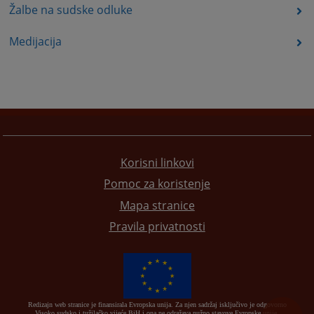
Žalbe na sudske odluke
Medijacija
Korisni linkovi
Pomoc za koristenje
Mapa stranice
Pravila privatnosti
Redizajn web stranice je finansirala Evropska unija. Za njen sadržaj isključivo je odgovorno
Visoko sudsko i tužilačko vijeće BiH i ona ne odražava nužno stavove Evropske unije.