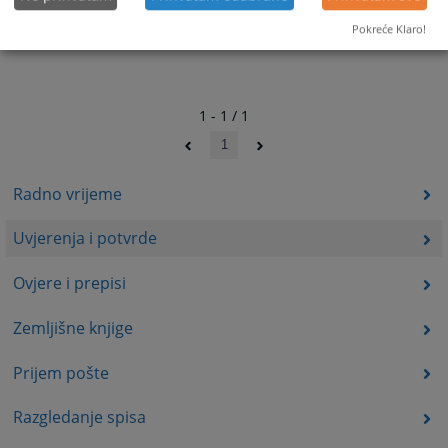
Pokreće Klaro!
1 - 1 / 1
1
Radno vrijeme
Uvjerenja i potvrde
Ovjere i prepisi
Zemljišne knjige
Prijem pošte
Razgledanje spisa