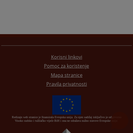
Korisni linkovi
Pomoc za koristenje
Mapa stranice
Pravila privatnosti
Redizajn web stranice je finansirala Evropska unija. Za njen sadržaj isključivo je odgovorno
Visoko sudsko i tužilačko vijeće BiH i ona ne odražava nužno stavove Evropske unije.