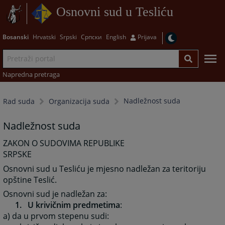
Osnovni sud u Tesliću
Bosanski
Hrvatski
Srpski
Српски
English
Prijava
Napredna pretraga
Nadležnost suda
Rad suda
Organizacija suda
Nadležnost suda
ZAKON O SUDOVIMA REPUBLIKE
SRPSKE
Osnovni sud u Tesliću je mjesno nadležan za teritoriju
opštine Teslić.
Osnovni sud je nadležan za:
1. U krivičnim predmetima
:
a) da u prvom stepenu sudi: