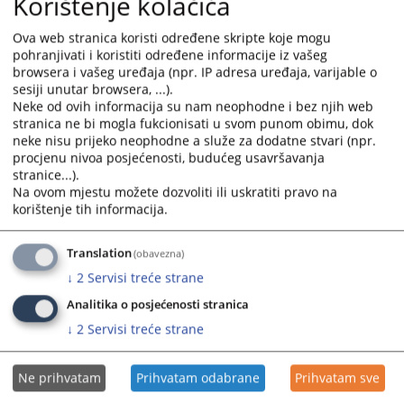
Korištenje kolačića
a) da sprovodi izvršni postupak, ako zakonom nije
drugačije određeno;
Ova web stranica koristi određene skripte koje mogu
b) da određuje mjere obezbjeđenja, ako zakonom nije
pohranjivati i koristiti određene informacije iz vašeg
browsera i vašeg uređaja (npr. IP adresa uređaja, varijable o
drugačije određeno;
sesiji unutar browsera, ...).
c) da rješava u posebnim postupcima, ako zakonom
Neke od ovih informacija su nam neophodne i bez njih web
nije drugačije određeno;
stranica ne bi mogla fukcionisati u svom punom obimu, dok
d) da obavlja zemljišno-knjižne poslove, u skladu sa
neke nisu prijeko neophodne a služe za dodatne stvari (npr.
zakonom;
procjenu nivoa posjećenosti, budućeg usavršavanja
e) da pruža pravnu pomoć sudovima u Bosni i
stranice...).
Na ovom mjestu možete dozvoliti ili uskratiti pravo na
Hercegovini;
korištenje tih informacija.
f) da vrši poslove međunarodne pravne pomoći, ako
zakonom nije određeno da neke od tih poslova vrši
okružni sud;
Translation
(obavezna)
g) da vrši poslove upisa u registar pravnih lica i
↓
2
Servisi treće strane
samostalnih preduzetnika ako je to zakonom utvrđeno;
Analitika o posjećenosti stranica
h) da vrši druge poslove određene zakonom.
↓
2
Servisi treće strane
3004
PREGLEDA
Ne prihvatam
Prihvatam odabrane
Prihvatam sve