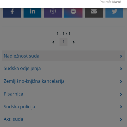
Pokreće Klaro!
1 - 1 / 1
1
Nadležnost suda
Sudska odjeljenja
Zemljišno-knjižna kancelarija
Pisarnica
Sudska policija
Akti suda