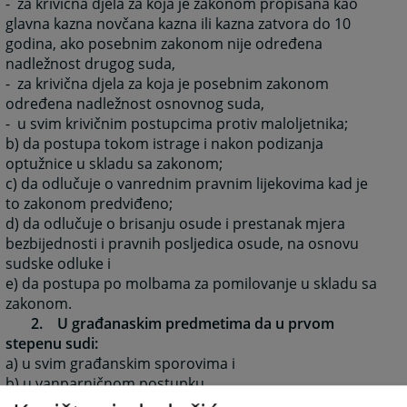
- za krivična djela za koja je zakonom propisana kao
glavna kazna novčana kazna ili kazna zatvora do 10
godina, ako posebnim zakonom nije određena
nadležnost drugog suda,
- za krivična djela za koja je posebnim zakonom
određena nadležnost osnovnog suda,
- u svim krivičnim postupcima protiv maloljetnika;
b) da postupa tokom istrage i nakon podizanja
optužnice u skladu sa zakonom;
c) da odlučuje o vanrednim pravnim lijekovima kad je
to zakonom predviđeno;
d) da odlučuje o brisanju osude i prestanak mjera
bezbijednosti i pravnih posljedica osude, na osnovu
sudske odluke i
e) da postupa po molbama za pomilovanje u skladu sa
zakonom.
2. U građanaskim predmetima da u prvom
stepenu sudi:
a) u svim građanskim sporovima i
b) u vanparničnom postupku.
3. U drugim predmetima: