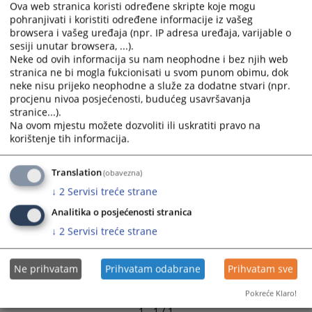
Ova web stranica koristi određene skripte koje mogu
and
and
pohranjivati i koristiti određene informacije iz vašeg
select
select
browsera i vašeg uređaja (npr. IP adresa uređaja, varijable o
a
a
sesiji unutar browsera, ...).
date.
date.
Neke od ovih informacija su nam neophodne i bez njih web
Press
Press
stranica ne bi mogla fukcionisati u svom punom obimu, dok
neke nisu prijeko neophodne a služe za dodatne stvari (npr.
the
the
procjenu nivoa posjećenosti, budućeg usavršavanja
question
question
stranice...).
mark
mark
Na ovom mjestu možete dozvoliti ili uskratiti pravo na
key
key
korištenje tih informacija.
to
to
get
get
Translation
(obavezna)
the
the
↓
2
Servisi treće strane
keyboard
keyboard
shortcuts
shortcuts
Analitika o posjećenosti stranica
for
for
↓
2
Servisi treće strane
changing
changing
dates.
dates.
Ne prihvatam
Prihvatam odabrane
Prihvatam sve
Pokreće Klaro!
1 - 1 / 1