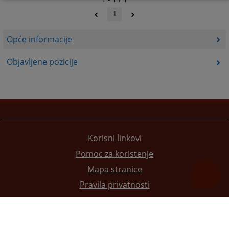
1
Opće informacije
Objavljene pozicije
Korisni linkovi
Pomoc za koristenje
Mapa stranice
Pravila privatnosti