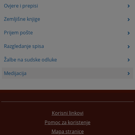
Ovjere i prepisi
Zemljišne knjige
Prijem pošte
Razgledanje spisa
Žalbe na sudske odluke
Medijacija
Korisni linkovi
Pomoc za koristenje
Mapa stranice