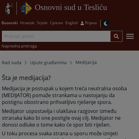
Osnovni sud u Tesliću
Bosanski
Hrvatski
Srpski
Српски
English
Prijava
Napredna pretraga
Medijacija
Rad suda
Upute građanima
Šta je medijacija?
Medijacija je postupak u kojem treća neutralna osoba
(MEDIJATOR) pomaže strankama u nastojanju da
postignu obostrano prihvatljivo rješenje spora.
Medijator uspostavlja i olakšava razgovor između
stranaka kako bi one postigle ovaj cilj. Medijator ne
donosi odluke o tome kako će spor biti riješen.
U toku procesa svaka strana u sporu može iznijeti