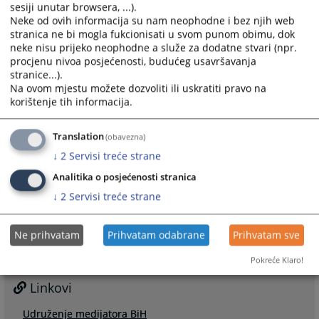
riješen Medijacijom.
sesiji unutar browsera, ...).
S obzirom na činjenicu da je Osnovni sud u Tesliću, kao
Neke od ovih informacija su nam neophodne i bez njih web
stranica ne bi mogla fukcionisati u svom punom obimu, dok
Model sud, prihvatio Medijaciju kao jedan od ključnih
neke nisu prijeko neophodne a služe za dodatne stvari (npr.
standarda očekujemo da će u narednom periodu doći
procjenu nivoa posjećenosti, budućeg usavršavanja
do značajnije primjene Zakona o medijaciji i u našem
stranice...).
sudu. Zakoni o parničnom postupku propisuju
Na ovom mjestu možete dozvoliti ili uskratiti pravo na
procedure za medijaciju i postizanje nagodbe u
korištenje tih informacija.
predmetima. Sud će pokrenuti program identifikacije
vrste predmeta u kojima je moguća medijacija ili
Translation
(obavezna)
nagodba i uvesti praksu upućivanja predmeta na
↓
2
Servisi treće strane
medijaciju ili nagodbu.
Analitika o posjećenosti stranica
1800
PREGLEDA
↓
2
Servisi treće strane
Ne prihvatam
Prihvatam odabrane
Prihvatam sve
Pokreće Klaro!
Linkovi
Udruženje medijatora BiH