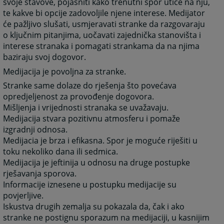
svoje stavove, pojasniti kako trenutni spor utiče na nju,
te kakve bi opcije zadovoljile njene interese. Medijator
će pažljivo slušati, usmjeravati stranke da razgovaraju
o ključnim pitanjima, uočavati zajednička stanovišta i
interese stranaka i pomagati strankama da na njima
baziraju svoj dogovor.
Medijacija je povoljna za stranke.
Stranke same dolaze do rješenja što povećava
opredjeljenost za provođenje dogovora.
Mišljenja i vrijednosti stranaka se uvažavaju.
Medijacija stvara pozitivnu atmosferu i pomaže
izgradnji odnosa.
Medijacia je brza i efikasna. Spor je moguće riješiti u
toku nekoliko dana ili sedmica.
Medijacija je jeftinija u odnosu na druge postupke
rješavanja sporova.
Informacije iznesene u postupku medijacije su
povjerljive.
Iskustva drugih zemalja su pokazala da, čak i ako
stranke ne postignu sporazum na medijaciji, u kasnijim