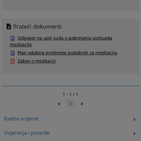
Prateći dokumenti
Odgovor na upit suda o pokretanju postupka
medijacije
Plan odabira predmeta podobnih za medijaciju
Zakon o medijaciji
1 - 1 / 1
1
Radno vrijeme
Uvjerenja i potvrde