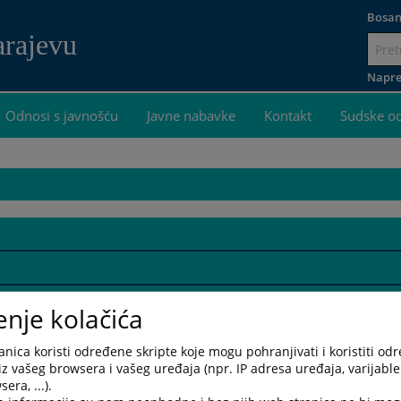
Bosan
arajevu
Idi
na
Napre
sadržaj
Odnosi s javnošću
Javne nabavke
Kontakt
Sudske o
enje kolačića
nica koristi određene skripte koje mogu pohranjivati i koristiti od
iz vašeg browsera i vašeg uređaja (npr. IP adresa uređaja, varijable 
era, ...).