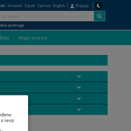
ski
Hrvatski
Srpski
Српски
English
Prijava
dna pretraga
dluke
Mapa stranice
ređene
o sesiji