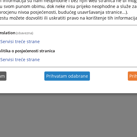
h informacija su nam neophodne i bez njih web stranica ne bi mog
i u svom punom obimu, dok neke nisu prijeko neophodne a služe z
 procjenu nivoa posjećenosti, budućeg usavršavanja stranice...).
tu možete dozvoliti ili uskratiti pravo na korištenje tih informacija
nslation
(obavezna)
Servisi treće strane
litika o posjećenosti stranica
Servisi treće strane
tam
Prihvatam odabrane
Pri