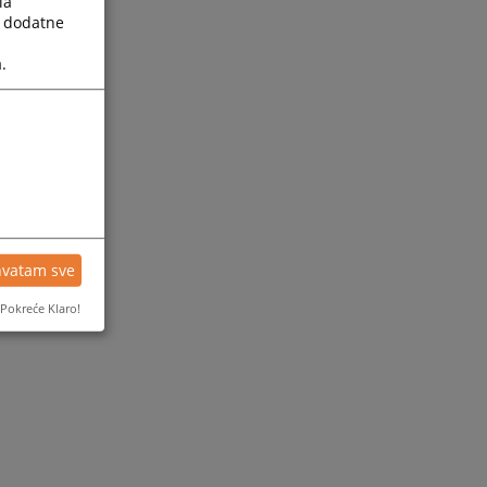
la
a dodatne
.
hvatam sve
Pokreće Klaro!