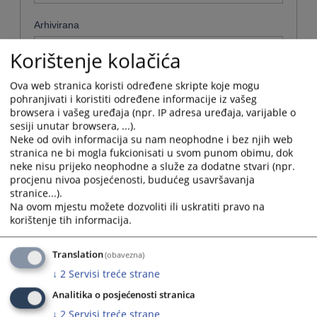
Arhivirana
Ne
Korištenje kolačića
Datum od
Ova web stranica koristi određene skripte koje mogu
pohranjivati i koristiti određene informacije iz vašeg
browsera i vašeg uređaja (npr. IP adresa uređaja, varijable o
sesiji unutar browsera, ...).
Navigate
Neke od ovih informacija su nam neophodne i bez njih web
forward
Datum do
stranica ne bi mogla fukcionisati u svom punom obimu, dok
to
neke nisu prijeko neophodne a služe za dodatne stvari (npr.
interact
procjenu nivoa posjećenosti, budućeg usavršavanja
with
Navigate
stranice...).
the
forward
Sortiraj po
Na ovom mjestu možete dozvoliti ili uskratiti pravo na
calendar
to
korištenje tih informacija.
and
interact
Odaberi...
select
with
a
the
Translation
(obavezna)
date.
Napredne stavke
calendar
↓
2
Servisi treće strane
Press
and
the
select
Analitika o posjećenosti stranica
Pretraži
question
a
↓
2
Servisi treće strane
mark