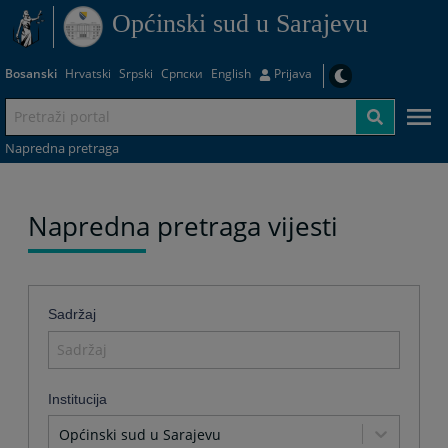
Općinski sud u Sarajevu
Bosanski
Hrvatski
Srpski
Српски
English
Prijava
Napredna pretraga
Napredna pretraga vijesti
Sadržaj
Institucija
Općinski sud u Sarajevu