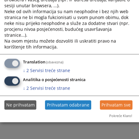
sesiji unutar browsera, ...).
Neke od ovih informacija su nam neophodne i bez njih web
stranica ne bi mogla fukcionisati u svom punom obimu, dok
neke nisu prijeko neophodne a služe za dodatne stvari (npr.
procjenu nivoa posjećenosti, budućeg usavršavanja
stranice...).
Na ovom mjestu možete dozvoliti ili uskratiti pravo na
korištenje tih informacija.
Translation
(obavezna)
↓
2
Servisi treće strane
Analitika o posjećenosti stranica
↓
2
Servisi treće strane
Ne prihvatam
Prihvatam odabrane
Prihvatam sve
Pokreće Klaro!