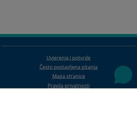
Uvjerenja i potvrde
Često postavljena pitanja
Mapa stranice
Pravila privatnosti
Redizajn web stranice je finansirala Evropska unija. Za njen sadržaj isključivo je odgovorno
Visoko sudsko i tužilačko vijeće BiH i ona ne odražava nužno stavove Evropske unije.