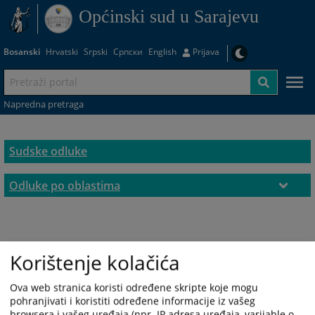
Općinski sud u Sarajevu
Bosanski
Hrvatski
Srpski
Српски
English
Prijava
Napredna pretraga
Sudske odluke
Odluke po oblastima
Krivična oblast
Prekršajna oblast
Korištenje kolačića
Parnična oblast
Ova web stranica koristi određene skripte koje mogu
Privredna oblast
pohranjivati i koristiti određene informacije iz vašeg
browsera i vašeg uređaja (npr. IP adresa uređaja, varijable o