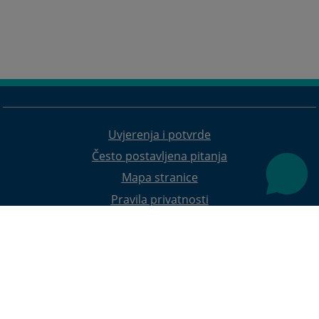
Uvjerenja i potvrde
Često postavljena pitanja
Mapa stranice
Pravila privatnosti
Redizajn web stranice je finansirala Evropska unija. Za njen sadržaj isključivo je odgovorno
Visoko sudsko i tužilačko vijeće BiH i ona ne odražava nužno stavove Evropske unije.