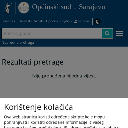
Općinski sud u Sarajevu
Bosanski
Hrvatski
Srpski
Српски
English
Prijava
Napredna pretraga
Rezultati pretrage
Nije pronađena nijedna vijest.
Korištenje kolačića
Ova web stranica koristi određene skripte koje mogu
pohranjivati i koristiti određene informacije iz vašeg
browsera i vašeg uređaja (npr. IP adresa uređaja, varijable o