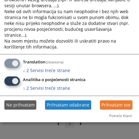
sesiji unutar browsera, ...).
Neke od ovih informacija su nam neophodne i bez njih web
stranica ne bi mogla fukcionisati u svom punom obimu, dok
neke nisu prijeko neophodne a služe za dodatne stvari (npr.
procjenu nivoa posjećenosti, budućeg usavršavanja
stranice...).
Na ovom mjestu možete dozvoliti ili uskratiti pravo na
korištenje tih informacija.
Translation
(obavezna)
↓
2
Servisi treće strane
Analitika o posjećenosti stranica
↓
2
Servisi treće strane
Ne prihvatam
Prihvatam odabrane
Prihvatam sve
0 - 0 / 0
Pokreće Klaro!
1