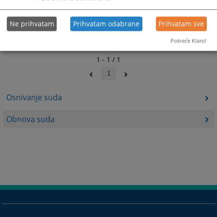
Ne prihvatam
Prihvatam odabrane
Prihvatam sve
Pokreće Klaro!
1 - 1 / 1
1
Osnivanje suda
Obnova suda