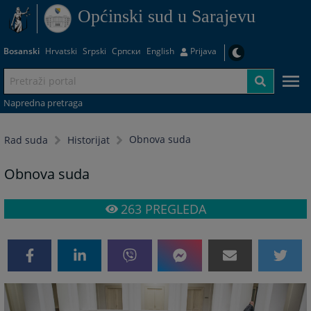
Općinski sud u Sarajevu
Bosanski
Hrvatski
Srpski
Српски
English
Prijava
Napredna pretraga
Obnova suda
Rad suda
Historijat
Obnova suda
263
PREGLEDA