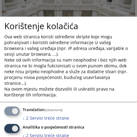
Korištenje kolačića
Ova web stranica koristi određene skripte koje mogu
pohranjivati i koristiti određene informacije iz vašeg
browsera i vašeg uređaja (npr. IP adresa uređaja, varijable o
sesiji unutar browsera, ...).
Neke od ovih informacija su nam neophodne i bez njih web
stranica ne bi mogla fukcionisati u svom punom obimu, dok
neke nisu prijeko neophodne a služe za dodatne stvari (npr.
procjenu nivoa posjećenosti, budućeg usavršavanja
stranice...).
Na ovom mjestu možete dozvoliti ili uskratiti pravo na
Prateći dokumenti
korištenje tih informacija.
Brosura-Rekonstrukcija Općinskog suda u Sarajevu
Translation
(obavezna)
↓
2
Servisi treće strane
Analitika o posjećenosti stranica
↓
2
Servisi treće strane