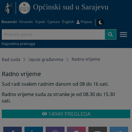
Općinski sud u Sarajevu
Bosanski
Hrvatski
Srpski
Српски
English
Prijava
Napredna pretraga
Radno vrijeme
Rad suda
Upute građanima
Radno vrijeme
Sud radi svakim radnim danom od 08 do 16 sati.
Radno vrijeme suda za stranke je od 08.30 do 15.30
sati.
14949
PREGLEDA