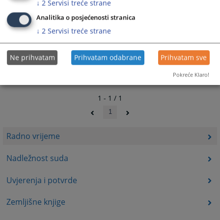
↓
2
Servisi treće strane
Analitika o posjećenosti stranica
↓
2
Servisi treće strane
Ne prihvatam
Prihvatam odabrane
Prihvatam sve
Pokreće Klaro!
1 - 1 / 1
1
Radno vrijeme
Nadležnost suda
Uvjerenja i potvrde
Zemljišne knjige