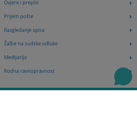
Ovjere i prepisi
Prijem pošte
Razgledanje spisa
Žalbe na sudske odluke
Medijacija
Rodna ravnopravnost
Uvjerenja i potvrde
Često postavljena pitanja
Mapa stranice