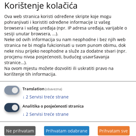
Korištenje kolačića
Ova web stranica koristi određene skripte koje mogu
pohranjivati i koristiti određene informacije iz vašeg
browsera i vašeg uređaja (npr. IP adresa uređaja, varijable o
sesiji unutar browsera, ...).
Neke od ovih informacija su nam neophodne i bez njih web
stranica ne bi mogla fukcionisati u svom punom obimu, dok
Trenutno nema vijesti
neke nisu prijeko neophodne a služe za dodatne stvari (npr.
procjenu nivoa posjećenosti, budućeg usavršavanja
stranice...).
Na ovom mjestu možete dozvoliti ili uskratiti pravo na
korištenje tih informacija.
Translation
(obavezna)
↓
2
Servisi treće strane
Analitika o posjećenosti stranica
↓
2
Servisi treće strane
Ne prihvatam
Prihvatam odabrane
Prihvatam sve