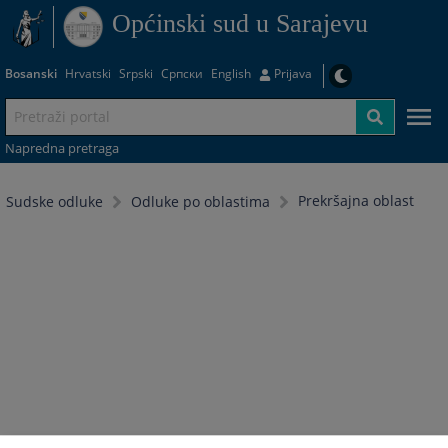
Općinski sud u Sarajevu
Bosanski
Hrvatski
Srpski
Српски
English
Prijava
Napredna pretraga
Prekršajna oblast
Sudske odluke
Odluke po oblastima