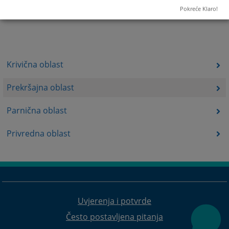
Pokreće Klaro!
Krivična oblast
Prekršajna oblast
Parnična oblast
Privredna oblast
Uvjerenja i potvrde
Često postavljena pitanja