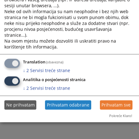
sesiji unutar browsera, ...).
Neke od ovih informacija su nam neophodne i bez njih web
stranica ne bi mogla fukcionisati u svom punom obimu, dok
neke nisu prijeko neophodne a služe za dodatne stvari (npr.
procjenu nivoa posjećenosti, budućeg usavršavanja
stranice...).
Na ovom mjestu možete dozvoliti ili uskratiti pravo na
korištenje tih informacija.
Translation
(obavezna)
↓
2
Servisi treće strane
Analitika o posjećenosti stranica
↓
2
Servisi treće strane
Ne prihvatam
Prihvatam odabrane
Prihvatam sve
Pokreće Klaro!