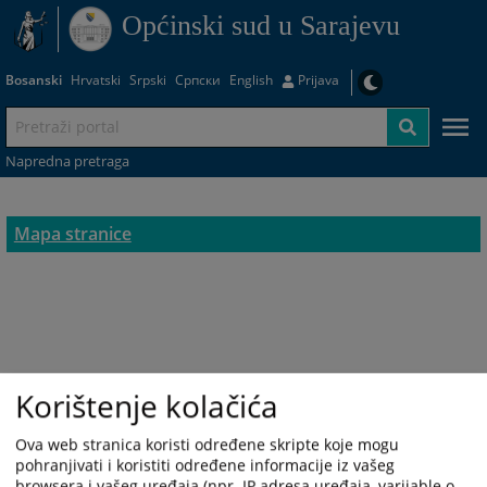
Općinski sud u Sarajevu
Bosanski
Hrvatski
Srpski
Српски
English
Prijava
Napredna pretraga
Mapa stranice
Korištenje kolačića
Ova web stranica koristi određene skripte koje mogu
pohranjivati i koristiti određene informacije iz vašeg
browsera i vašeg uređaja (npr. IP adresa uređaja, varijable o