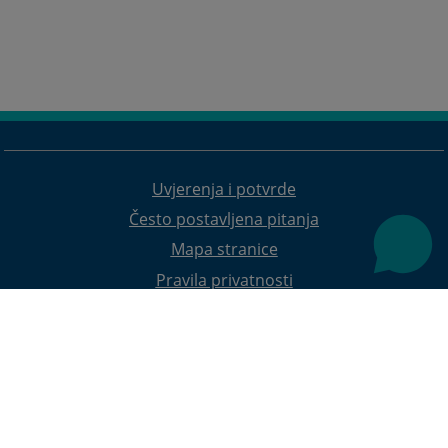
Uvjerenja i potvrde
Često postavljena pitanja
Mapa stranice
Pravila privatnosti
Redizajn web stranice je finansirala Evropska unija. Za njen sadržaj isključivo je odgovorno
Visoko sudsko i tužilačko vijeće BiH i ona ne odražava nužno stavove Evropske unije.